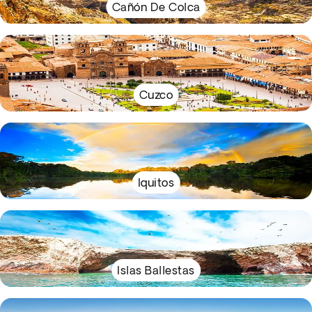
Cañón De Colca
Cuzco
Iquitos
Islas Ballestas