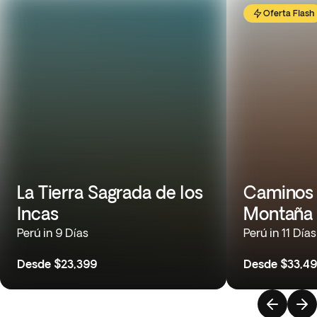
Oferta Flash
La Tierra Sagrada de los
Caminos 
Incas
Montaña 
Perú in 9 Días
Perú in 11 Días
Desde
$23,399
Desde
$33,4