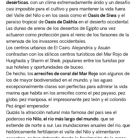
desérticas
, con un clima extremadamente árido y un desafío
casi imposible para el cultivo y para mantener la vida fuera
del Valle del Nilo o en los oasis como el
Oasis de Siwa
y el
paraíso tropical de
Oasis de Dakhla
en el desierto occidental.
Las dunas de arena de los desiertos de Egipto una vez
actuaron como protección para el reino de los faraones de la
amenaza de los invasores occidentales.
Los centros urbanos de El Cairo, Alejandría y Asuán
contrastan con los idílicos centros turísticos del Mar Rojo de
Hurghada y Sharm el Sheik, populares entre los turistas por
sus hoteles y oportunidades de buceo.
De hecho, los
arrecifes de coral del Mar Rojo
son algunos de
los de mayor biodiversidad en el mundo, y las aguas
excepcionalmente claras son perfectas para admirar la vida
marina que habita en los arrecifes como el pez payaso, pez
globo, pez mariposa, el impresionante pez león y el colorido
Pez ángel emperador
Quizás la atracción natural más famosa del país sea el
poderoso
río Nilo, el río más largo del mundo
, que se
extiende de norte a sur. Las inundaciones anuales del río, que
históricamente fertilizaron el valle del Nilo y alimentaron