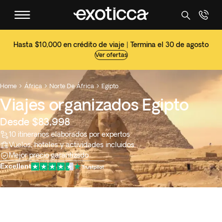
Hasta $10,000 en crédito de viaje | Termina el 30 de agosto
Ver ofertas
Home
África
Norte De África
Egipto



Viajes organizados Egipto
Desde $83,998
10 itinerarios elaborados por expertos
Vuelos, hoteles y actividades incluidos
Mejor precio garantizado
Excellent