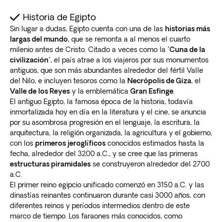
Historia de Egipto
Sin lugar a dudas, Egipto cuenta con una de las
historias más
largas del mundo
, que se remonta a al menos el cuarto
milenio antes de Cristo. Citado a veces como la "
Cuna de la
civilización
", el país atrae a los viajeros por sus monumentos
antiguos, que son más abundantes alrededor del fértil Valle
del Nilo, e incluyen tesoros como la
Necrópolis de Giza
, el
Valle de los Reyes
y la emblemática
Gran Esfinge
.
El antiguo Egipto, la famosa época de la historia, todavía
inmortalizada hoy en día en la literatura y el cine, se anuncia
por su asombrosa progresión en el lenguaje, la escritura, la
arquitectura, la religión organizada, la agricultura y el gobierno,
con los
primeros jeroglíficos
conocidos estimados hasta la
fecha, alrededor del 3200 a.C., y se cree que las primeras
estructuras piramidales
se construyeron alrededor del 2700
a.C.
El primer reino egipcio unificado comenzó en 3150 a.C. y las
dinastías reinantes continuaron durante casi 3000 años, con
diferentes reinos y períodos intermedios dentro de este
marco de tiempo. Los faraones más conocidos, como