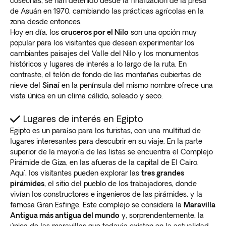
cosechas, se han detenido desde la finalización de la presa
de Asuán en 1970, cambiando las prácticas agrícolas en la
zona desde entonces.
Hoy en día, los
cruceros por el Nilo
son una opción muy
popular para los visitantes que desean experimentar los
cambiantes paisajes del Valle del Nilo y los monumentos
históricos y lugares de interés a lo largo de la ruta. En
contraste, el telón de fondo de las montañas cubiertas de
nieve del
Sinaí
en la península del mismo nombre ofrece una
vista única en un clima cálido, soleado y seco.
Lugares de interés en Egipto
Egipto es un paraíso para los turistas, con una multitud de
lugares interesantes para descubrir en su viaje. En la parte
superior de la mayoría de las listas se encuentra el Complejo
Pirámide de Giza, en las afueras de la capital de El Cairo.
Aquí, los visitantes pueden explorar las
tres grandes
pirámides
, el sitio del pueblo de los trabajadores, donde
vivían los constructores e ingenieros de las pirámides, y la
famosa Gran Esfinge. Este complejo se considera la
Maravilla
Antigua más antigua del mundo
y, sorprendentemente, la
única de las maravillas que todavía existen en la actualidad.