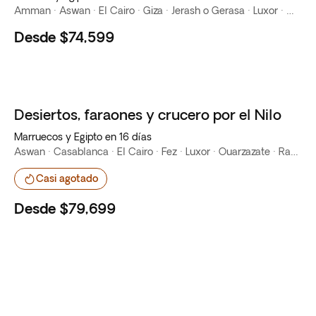
Amman · Aswan · El Cairo · Giza · Jerash o Gerasa · Luxor · Mar Muerto · Monte Nebo · Petra · Río Nilo · Wadi Rum
Desde
$74,599
Desiertos, faraones y crucero por el Nilo
Top ventas
Marruecos y Egipto en 16 días
Aswan · Casablanca · El Cairo · Fez · Luxor · Ouarzazate · Rabat · Río Nilo
Casi agotado
Desde
$79,699