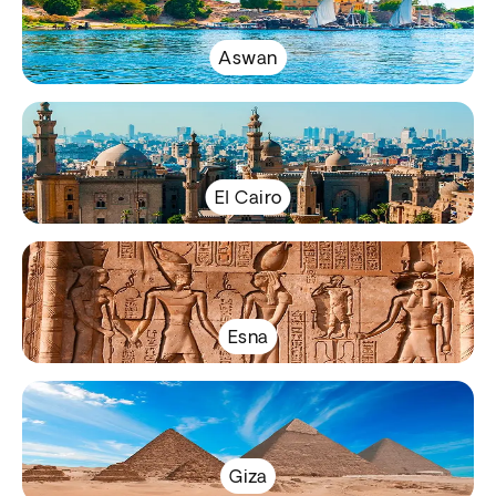
Aswan
El Cairo
Esna
Giza