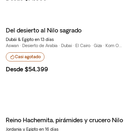
Del desierto al Nilo sagrado
Top Ventas
Dubái & Egipto en 13 días
Aswan · Desierto de Arabia · Dubai · El Cairo · Giza · Kom Ombo · Luxor · Río Nilo
Casi agotado
Desde
$54,399
Reino Hachemita, pirámides y crucero Nilo
Jordania y Egipto en 16 días