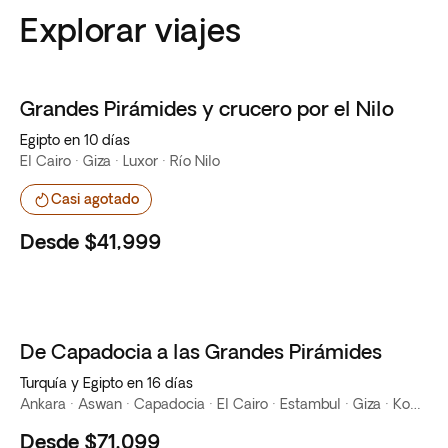
Explorar viajes
Grandes Pirámides y crucero por el Nilo
Oferta flash
Egipto en 10 días
El Cairo · Giza · Luxor · Río Nilo
Casi agotado
Desde
$41,999
De Capadocia a las Grandes Pirámides
Turquía y Egipto en 16 días
Ankara · Aswan · Capadocia · El Cairo · Estambul · Giza · Kom Ombo · Luxor · Río Nilo
Desde
$71,099