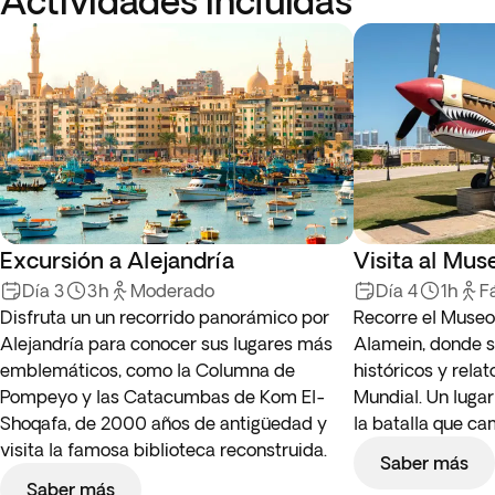
Actividades incluidas
Excursión a Alejandría
Visita al Mus
Día 3
3h
Moderado
Día 4
1h
Fá
Disfruta un un recorrido panorámico por
Recorre el Muse
Alejandría para conocer sus lugares más
Alamein, donde s
emblemáticos, como la Columna de
históricos y rela
Pompeyo y las Catacumbas de Kom El-
Mundial. Un luga
Shoqafa, de 2000 años de antigüedad y
la batalla que ca
visita la famosa biblioteca reconstruida.
Saber más
Saber más