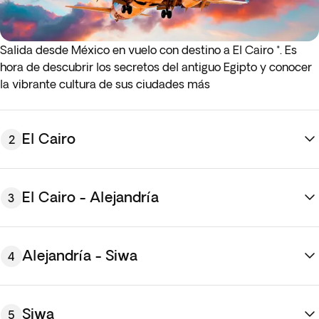
Salida desde México en
vuelo con destino a El Cairo *. Es
hora de descubrir los secretos del antiguo Egipto y conocer
la vibrante cultura de sus ciudades más
emblemáticas.
Noche a bordo.
* Si el vuelo de ida o de regreso sale de madrugada (antes
de las 4:00 a.m.), debes presentarte en al aeropuerto la
El Cairo
2
noche anterior al día de salida indicado.
El Cairo - Alejandría
3
Alejandría - Siwa
4
Llegada a El Cairo y traslado al hotel. Resto del día libre para
comenzar a explorar el ambiente de la capital, la joya
Siwa
5