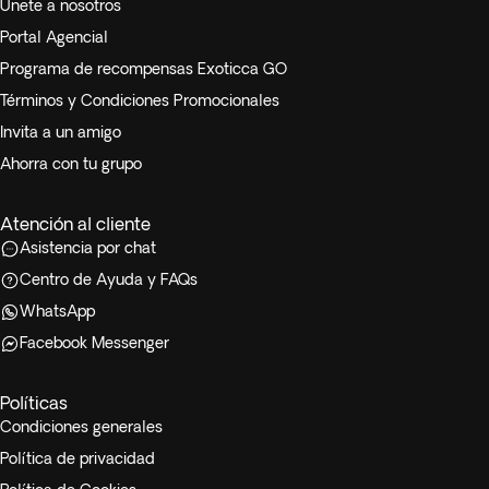
Únete a nosotros
alternativas de fácil acceso y el ritmo lo dictará el pasajero.
Portal Agencial
Para participar en el tour privado es necesario que la
Programa de recompensas Exoticca GO
persona con movilidad reducida esté acompañada en todo
momento por otra persona que le asista en cualquier
Términos y Condiciones Promocionales
situación necesaria, como subir y bajar del vehículo, durante
Invita a un amigo
las excursiones y en las demás necesidades que se
Ahorra con tu grupo
presenten en el transcurso del itinerario.
Atención al cliente
Asistencia por chat
Centro de Ayuda y FAQs
WhatsApp
Facebook Messenger
Políticas
Condiciones generales
Política de privacidad