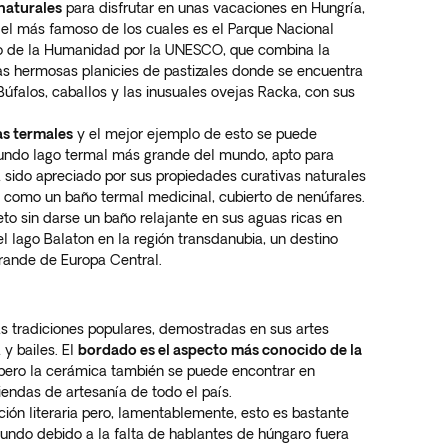
naturales
para disfrutar en unas vacaciones en Hungría,
, el más famoso de los cuales es el Parque Nacional
o de la Humanidad por la UNESCO, que combina la
las hermosas planicies de pastizales donde se encuentra
Búfalos, caballos y las inusuales ovejas Racka, con sus
as termales
y el mejor ejemplo de esto se puede
segundo lago termal más grande del mundo, apto para
 sido apreciado por sus propiedades curativas naturales
ve como un baño termal medicinal, cubierto de nenúfares.
to sin darse un baño relajante en sus aguas ricas en
el lago Balaton en la región transdanubia, un destino
grande de Europa Central.
as tradiciones populares, demostradas en sus artes
 y bailes. El
bordado es el aspecto más conocido de la
 pero la cerámica también se puede encontrar en
endas de artesanía de todo el país.
ición literaria pero, lamentablemente, esto es bastante
undo debido a la falta de hablantes de húngaro fuera