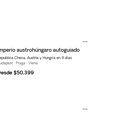
mperio austrohúngaro autoguiado
epublica Checa, Austria y Hungría en 9 días
udapest · Praga · Viena
Desde
$50,399