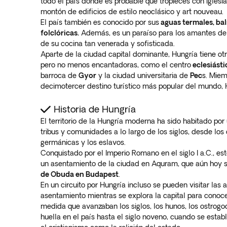
todo el país donde es probable que tropieces con iglesi
montón de edificios de estilo neoclásico y art nouveau.
El país también es conocido por sus
aguas termales, bal
folclóricas.
Además, es un paraíso para los amantes de 
de su cocina tan venerada y sofisticada.
Aparte de la ciudad capital dominante, Hungría tiene o
pero no menos encantadoras, como el centro
eclesiást
barroca de
Gyor
y la ciudad universitaria de
Pec
s. Miem
decimotercer destino turístico más popular del mundo, 
Historia de Hungría
El territorio de la Hungría moderna ha sido habitado por
tribus y comunidades a lo largo de los siglos, desde los 
germánicas y los eslavos.
Conquistado por el Imperio Romano en el siglo I a.C., e
un asentamiento de la ciudad en Aquram, que aún hoy 
de Obuda en Budapest
.
En un circuito por Hungría incluso se pueden visitar las 
asentamiento mientras se explora la capital para conoce
medida que avanzaban los siglos, los hunos, los ostrog
huella en el país hasta el siglo noveno, cuando se esta