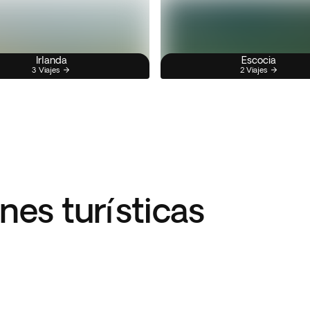
Irlanda
Escocia
3 Viajes
2 Viajes
nes turísticas