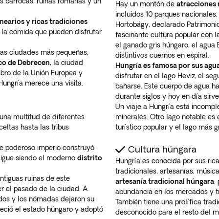
as barrocas, ruinas romanas y un
Hay un montón de
atracciones 
incluidos 10 parques nacionales
nearios y ricas tradiciones
Hortobágy, declarado Patrimoni
la comida que pueden disfrutar
fascinante cultura popular con 
el ganado gris húngaro, el agua 
tras ciudades más pequeñas,
distintivos cuernos en espiral.
ico de Debrecen
, la ciudad
Hungría es famosa por sus agu
bro de la Unión Europea y
disfrutar en el lago Heviz, el 
Hungría merece una visita.
bañarse. Este cuerpo de agua ha
durante siglos y hoy en día sir
Un viaje a Hungría está incomple
 una multitud de diferentes
minerales. Otro lago notable es 
celtas hasta las tribus
turístico popular y el lago más 
ste poderoso imperio construyó
Cultura húngara
sigue siendo el moderno
distrito
Hungría es conocida por sus ric
tradicionales, artesanías, música
antiguas ruinas de este
artesanía tradicional húngara
,
r el pasado de la ciudad. A
abundancia en los mercados y ti
odos y los nómadas dejaron su
También tiene una prolífica trad
bleció el estado húngaro y adoptó
desconocido para el resto del m