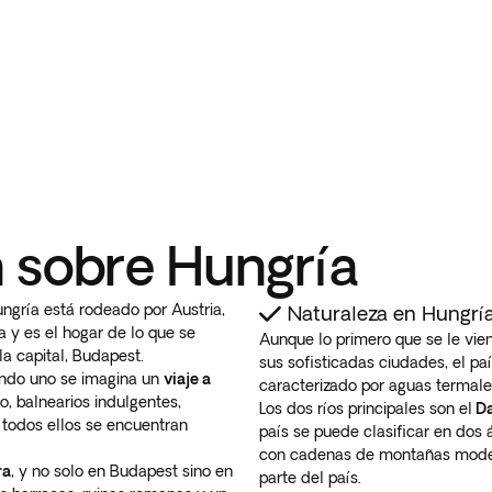
 sobre Hungría
ngría está rodeado por Austria,
Naturaleza en Hungrí
a y es el hogar de lo que se
Aunque lo primero que se le vien
, la capital, Budapest.
sus sofisticadas ciudades, el p
ando uno se imagina un
viaje a
caracterizado por aguas termales,
o, balnearios indulgentes,
Los dos ríos principales son el
Da
 todos ellos se encuentran
país se puede clasificar en dos á
con cadenas de montañas mode
ra
, y no solo en Budapest sino en
parte del país.