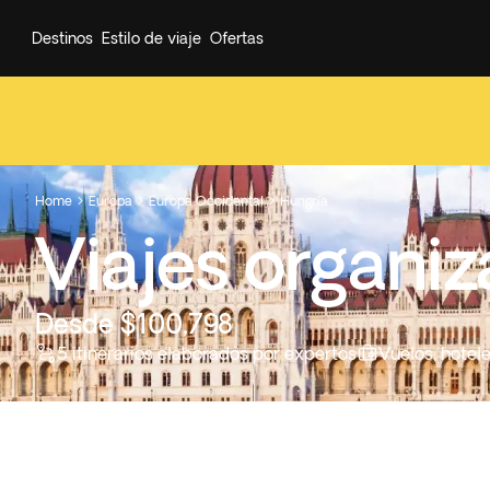
Destinos
Estilo de viaje
Ofertas
Home
Europa
Europa Occidental
Hungría



Viajes organi
Desde $100,798
5 itinerarios elaborados por expertos
Vuelos, hotel