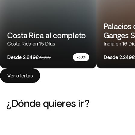
Palacios 
Costa Rica al completo
Ganges S
Costa Rica en 15 Días
India en 16 Dí
Desde
2.649€
Desde
2.249€
3.789€
-30%
Ver ofertas
¿Dónde quieres ir?
Japón
Costa Rica
Argentina
Tailandia
Grecia
India
7 Viajes
5 Viajes
Vietnam
África
7 Viajes
4 Viajes
América del Sur
Sudeste Asiático
9 Viajes
11 Viajes
5 Viajes
37 Viajes