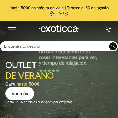
Hasta 500€ en crédito de viaje | Termina el 30 de agosto
Ver ofertas
Encuentra tu destino
OUTLET
DE VERANO
Gana
hasta 500€
Ver más
Hasta -60% en viajes diseñados por expertos