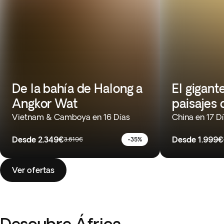
De la bahía de Halong a
El gigant
Angkor Wat
paisajes 
Vietnam & Camboya en 16 Días
China en 17 D
Desde
2.349€
Desde
1.999€
3.619€
-35%
Ver ofertas
Descubre África