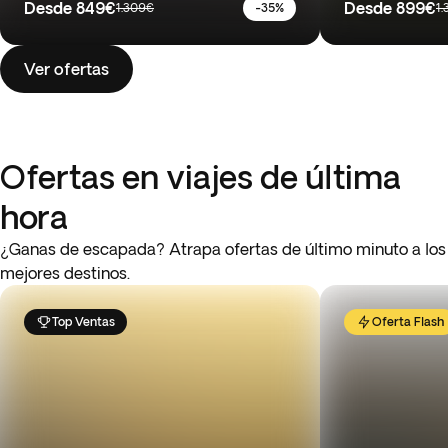
Desde
849€
Desde
899€
1.309€
-35%
1
Ver ofertas
Ofertas en viajes de última
hora
¿Ganas de escapada? Atrapa ofertas de último minuto a los
mejores destinos.
Top Ventas
Oferta Flash