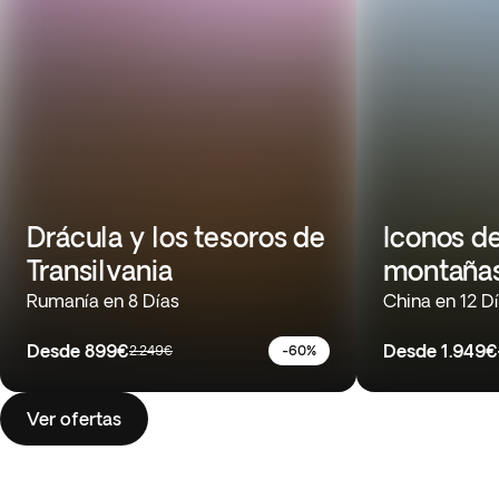
Drácula y los tesoros de
Iconos d
Transilvania
montañas
Rumanía en 8 Días
China en 12 D
Desde
899€
Desde
1.949€
2.249€
-60%
Ver ofertas