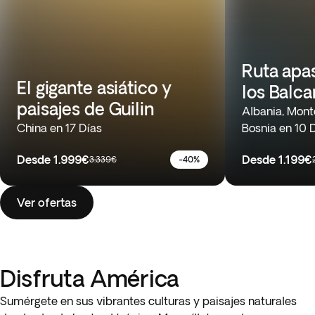
Ruta apa
El gigante asiático y
los Balc
paisajes de Guilin
Albania, Mont
China en 17 Días
Bosnia en 10 
Desde
1.999€
Desde
1.199€
3.339€
-40%
Ver ofertas
Disfruta América
Sumérgete en sus vibrantes culturas y paisajes naturales