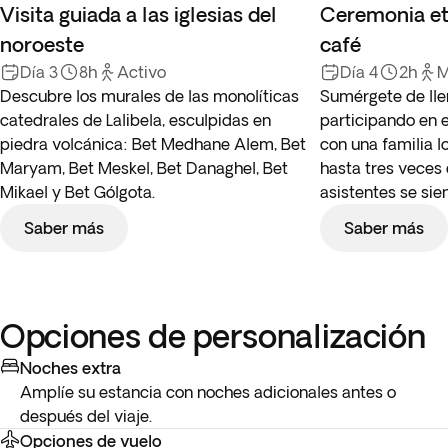
Visita guiada a las iglesias del
Ceremonia etí
noroeste
café
Día 3
8h
Activo
Día 4
2h
M
Descubre los murales de las monolíticas
Sumérgete de llen
catedrales de Lalibela, esculpidas en
participando en e
piedra volcánica: Bet Medhane Alem, Bet
con una familia l
Maryam, Bet Meskel, Bet Danaghel, Bet
hasta tres veces 
Mikael y Bet Gólgota.
asistentes se si
Saber más
Saber más
Opciones de personalización
Noches extra
Amplíe su estancia con noches adicionales antes o
después del viaje.
Opciones de vuelo