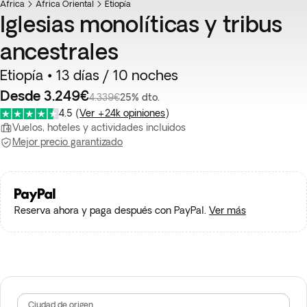
África
África Oriental
Etiopía
Iglesias monolíticas y tribus
ancestrales
Etiopía • 13 días / 10 noches
Desde 3.249€
4.339€
25% dto.
4.5
(
Ver +24k opiniones
)
Vuelos, hoteles y actividades incluidos
Mejor precio garantizado
Reserva ahora y paga después con PayPal.
Ver más
Ciudad de origen