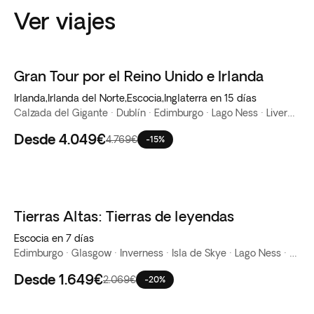
Ver viajes
Gran Tour por el Reino Unido e Irlanda
Irlanda,Irlanda del Norte,Escocia,Inglaterra en 15 días
Calzada del Gigante · Dublín · Edimburgo · Lago Ness · Liverpool · Londres · Roca de Cashel · Stratford-Upon-Avon · Trossachs · York
Desde
4.049€
4.769€
-15%
Tierras Altas: Tierras de leyendas
Escocia en 7 días
Edimburgo · Glasgow · Inverness · Isla de Skye · Lago Ness · Stirling · Trossachs
Desde
1.649€
2.069€
-20%