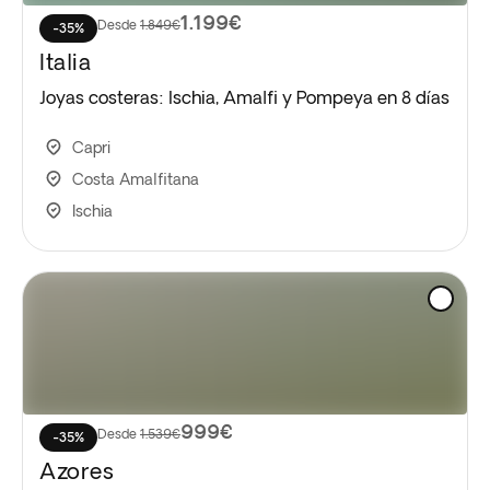
1.199€
Desde
1.849€
-35%
Italia
Joyas costeras: Ischia, Amalfi y Pompeya en 8 días
Capri
Costa Amalfitana
Ischia
999€
Desde
1.539€
-35%
Azores