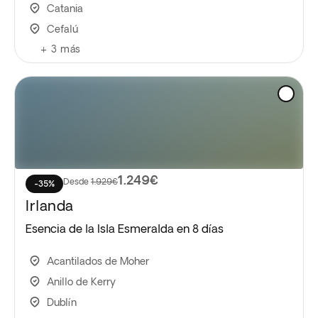
Catania
Cefalú
+
3
más
1.249€
Desde
1.929€
-35%
Irlanda
Esencia de la Isla Esmeralda en 8 días
Acantilados de Moher
Anillo de Kerry
Dublín