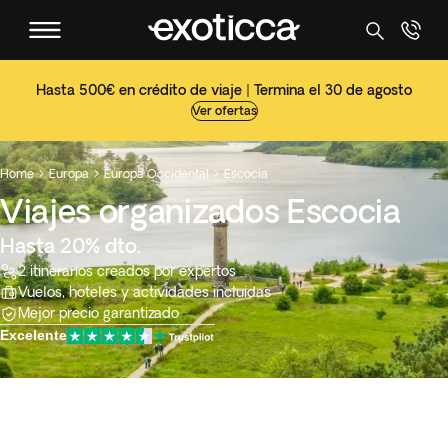
Hasta 500€ en crédito de viaje | Termina el 30 de agosto
Ver ofertas
Home
Europa
Europa Occidental
Escocia



Viajes organizados Escocia
Hasta 20% dto.
2 itinerarios creados por expertos
Vuelos, hoteles y actividades incluidas
Mejor precio garantizado
Excelente