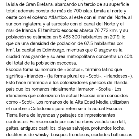
la isla de Gran Bretaña, abarcando un tercio de su superficie
total; además consta de más de 790 islas. Limita al norte y
oeste con el océano Atlántico; al este con el mar del Norte, al
sur con Inglaterra y al suroeste con el canal del Norte y el
mar de Irlanda. El territorio escocés abarca 78 772 km², y su
población se estimaba en 5 463 300 habitantes en 2019, lo
que da una densidad de población de 67,5 habitantes por
km². La capital es Edimburgo, mientras que Glasgow es la
ciudad más grande y su área metropolitana concentra un 40%
del total de la población escocesa.
Escocia toma su nombre de «Scotus», término latino que
significa «irlandés» (la forma plural es «Scoti», «irlandeses»).
Esto hace referencia a los colonizadores gaélicos de Irlanda,
país que los romanos inicialmente llamaron «Scotia» Los
irlandeses que colonizaron la actual Escocia eran conocidos
como «Scoti». Los romanos de la Alta Edad Media utilizaban
el nombre «Caledonia» para referirse a la actual Escocia.
Tierra llena de leyendas y paisajes de impresionantes
contrastes. Es reconocida por sus hombres vestido con kilt,
gaitas, antiguos castillos, playas salvajes, profundos lochs,
destilerías de whisky, bosques frondosos, ciudades bulliciosas