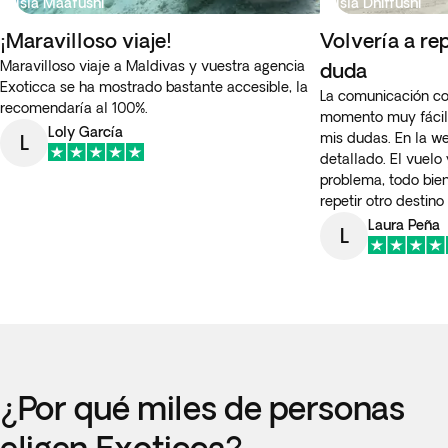
Isla Maafushi
Isla Dhiffushi
¡Maravilloso viaje!
Volvería a rep
Maravilloso viaje a Maldivas y vuestra agencia
duda
Exoticca se ha mostrado bastante accesible, la
La comunicación co
recomendaría al 100%.
momento muy fácil,
Loly García
mis dudas. En la we
L
detallado. El vuelo 
problema, todo bien
repetir otro destino
Laura Peña
L
¿Por qué miles de personas
eligen Exoticca?