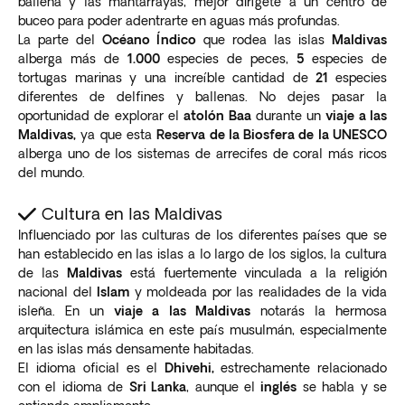
ballena y las mantarrayas, mejor dirígete a un centro de
buceo para poder adentrarte en aguas más profundas.
La parte del
Océano Índico
que rodea las islas
Maldivas
alberga más de
1.000
especies de peces,
5
especies de
tortugas marinas y una increíble cantidad de
21
especies
diferentes de delfines y ballenas. No dejes pasar la
oportunidad de explorar el
atolón Baa
durante un
viaje a las
Maldivas,
ya que esta
Reserva de la Biosfera de la UNESCO
alberga uno de los sistemas de arrecifes de coral más ricos
del mundo.
Cultura en las Maldivas
Influenciado por las culturas de los diferentes países que se
han establecido en las islas a lo largo de los siglos, la cultura
de las
Maldivas
está fuertemente vinculada a la religión
nacional del
Islam
y moldeada por las realidades de la vida
isleña. En un
viaje a las Maldivas
notarás la hermosa
arquitectura islámica en este país musulmán, especialmente
en las islas más densamente habitadas.
El idioma oficial es el
Dhivehi,
estrechamente relacionado
con el idioma de
Sri Lanka
, aunque el
inglés
se habla y se