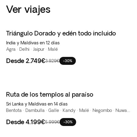
Ver viajes
Triángulo Dorado y edén todo incluido
India y Maldivas en 12 días
Agra · Delhi · Jaipur · Malé
Desde
2.749€
3.929€
-30%
Ruta de los templos al paraíso
Sri Lanka y Maldivas en 14 días
Bentota · Dambulla · Galle · Kandy · Malé · Negombo · Nuwara Eliya · Parque Nacional de Yala · Roca de Sigiriya
Desde
4.199€
5.999€
-30%