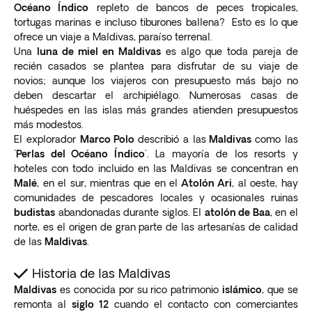
Océano Índico
repleto de bancos de peces tropicales,
tortugas marinas e incluso tiburones ballena? Esto es lo que
ofrece un viaje a Maldivas, paraíso terrenal.
Una
luna de miel en Maldivas
es algo que toda pareja de
recién casados se plantea para disfrutar de su viaje de
novios; aunque los viajeros con presupuesto más bajo no
deben descartar el archipiélago. Numerosas casas de
huéspedes en las islas más grandes atienden presupuestos
más modestos.
El explorador
Marco Polo
describió a las
Maldivas
como las
'Perlas del Océano Índico'
. La mayoría de los resorts y
hoteles con todo incluido en las Maldivas se concentran en
Malé
, en el sur, mientras que en el
Atolón Ari
, al oeste, hay
comunidades de pescadores locales y ocasionales ruinas
budistas
abandonadas durante siglos. El
atolón de Baa
, en el
norte, es el origen de gran parte de las artesanías de calidad
de las
Maldivas
.
Historia de las Maldivas
Maldivas
es conocida por su rico patrimonio
islámico
, que se
remonta al
siglo 12
cuando el contacto con comerciantes