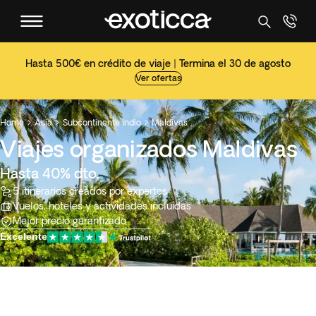
Hasta 500€ en crédito de viaje | Termina el 30 de agosto
Ver ofertas
Home
Asia
Subcontinente Indio
Maldivas



Viajes organizados Maldivas
Hasta 40% dto.
5 itinerarios creados por expertos
Vuelos, hoteles y actividades incluidas
Mejor precio garantizado
Excelente