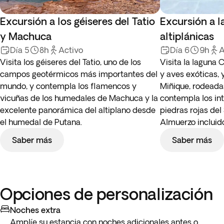
Excursión a los géiseres del Tatio
Excursión a l
y Machuca
altiplánicas
Día 5
8h
Activo
Día 6
9h
A
Visita los géiseres del Tatio, uno de los
Visita la laguna
campos geotérmicos más importantes del
y aves exóticas, 
mundo, y contempla los flamencos y
Miñique, rodeada
vicuñas de los humedales de Machuca y la
contempla los in
excelente panorámica del altiplano desde
piedras rojas del
el humedal de Putana.
Almuerzo incluid
Saber más
Saber más
Opciones de personalización
Noches extra
Amplíe su estancia con noches adicionales antes o