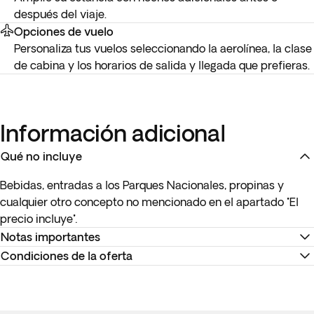
después del viaje.
Opciones de vuelo
Personaliza tus vuelos seleccionando la aerolínea, la clase
de cabina y los horarios de salida y llegada que prefieras.
Información adicional
Qué no incluye
Bebidas, entradas a los Parques Nacionales, propinas y
cualquier otro concepto no mencionado en el apartado "El
precio incluye"
.
Notas importantes
Condiciones de la oferta
* Si el destino final es Estados Unidos o Canadá o el vuelo
seleccionado para otro destino hace escala en Estados
Recuerda descargar tu billete electrónico para reconfirmar
Unidos o Canadá, es obligatorio tramitar el ESTA o eTA
los horarios y realizar el check-in en la página web de la