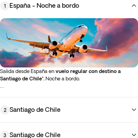
España - Noche a bordo
1
Salida desde España en
vuelo regular con destino a
Santiago de Chile*.
Noche a bordo.
* Si el vuelo de ida sale de madrugada (antes de las 4:00 h),
debes llegar al aeropuerto la noche anterior al día de salida
seleccionado (antes de las 00:00 h).
Santiago de Chile
2
Santiago de Chile
3