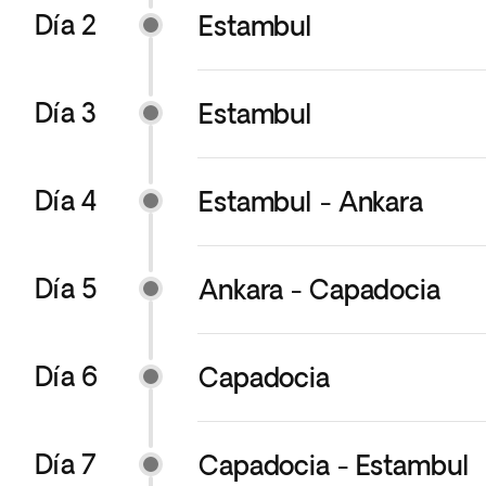
ofrecemos en este itinerario. Haz cl
Día 2
Estambul
Día 3
Estambul
Día 4
Estambul - Ankara
Día 5
Ankara - Capadocia
Día 6
Capadocia
Día 7
Capadocia - Estambul
Desayuno en el hotel. Comenzamos e