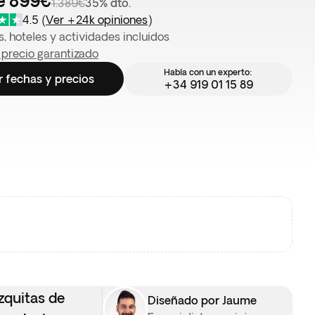
e 899€
1.389€
35% dto.
4.5
(
Ver +24k opiniones
)
, hoteles y actividades incluidos
 precio garantizado
Habla con un experto:
r fechas y precios
+34 919 01 15 89
zquitas de
Diseñado por Jaume