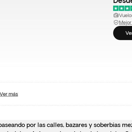
Desd
Vuelos
Mejor
Ve
Ver más
 paseando por las calles, bazares y soberbias me