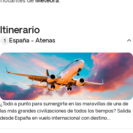
flotantes de
Meteora
.
Itinerario
España - Atenas
1
¿Todo a punto para sumergirte en las maravillas de una de
las más grandes civilizaciones de todos los tiempos? Salida
desde España en vuelo internacional con destino
a
Atenas
*.
Llegada a la capital griega y traslado al hotel.
Tienes el resto del día libre para empezar a explorar esta