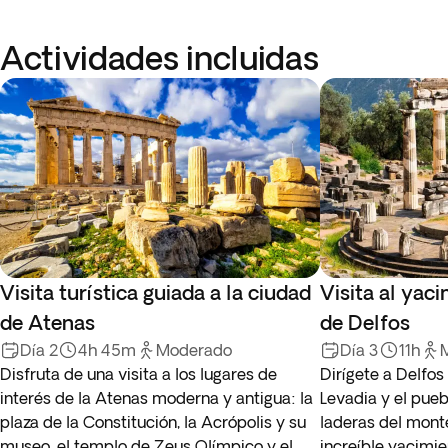
Actividades incluidas
Visita turística guiada a la ciudad
Visita al yac
de Atenas
de Delfos
Día 2
4h 45m
Moderado
Día 3
11h
Disfruta de una visita a los lugares de
Dirígete a Delfos
interés de la Atenas moderna y antigua: la
Levadia y el pueb
plaza de la Constitución, la Acrópolis y su
laderas del monte
museo, el templo de Zeus Olímpico y el
increíble yacimie