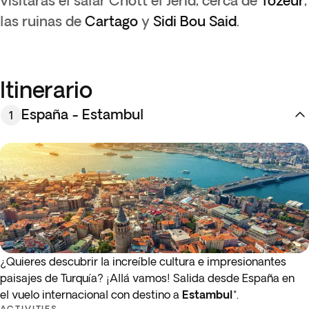
visitarás el salar Chott el Jerid, cerca de
Tozeur
,
las ruinas de
Cartago
y
Sidi Bou Said
.
Itinerario
España - Estambul
1
¿Quieres descubrir la increíble cultura e impresionantes
paisajes de Turquía? ¡Allá vamos! Salida desde España en
el vuelo internacional
con destino a
Estambul
*.
ACTIVITIES