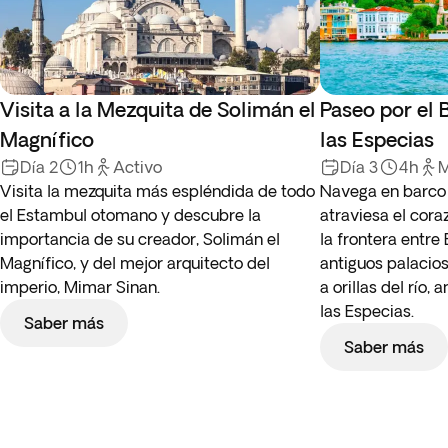
Visita a la Mezquita de Solimán el
Paseo por el 
Magnífico
las Especias
Día 2
1h
Activo
Día 3
4h
M
Visita la mezquita más espléndida de todo
Navega en barco 
el Estambul otomano y descubre la
atraviesa el cor
importancia de su creador, Solimán el
la frontera entre
Magnífico, y del mejor arquitecto del
antiguos palacios
imperio, Mimar Sinan.
a orillas del río, 
las Especias.
Saber más
Saber más