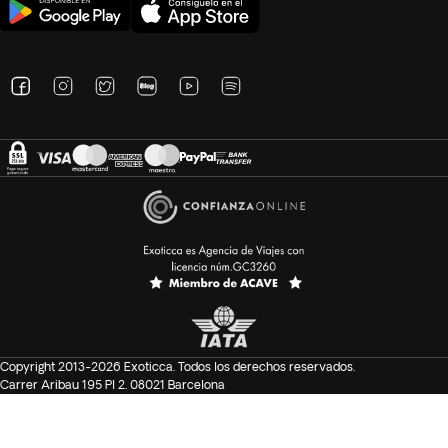
TÚNEZ:
Este viaje no es apto para personas con movilidad reducida
debido a la naturaleza de las excursiones y el terreno. Sin
embargo, este recorrido se puede realizar de forma privada.
Para participar en el tour privado es necesario que la
persona con movilidad reducida esté acompañada en todo
momento por otra persona que le asista en cualquier
situación necesaria, como subir y bajar del vehículo, durante
las excursiones y en las demás necesidades que se
presenten en el transcurso del itinerario.
Importante: para completar tu reserva es obligatorio
proporcionar una copia de los pasaportes vigentes de todos
los pasajeros 25 días antes de la fecha de salida.
Copyright 2013-2026 Exoticca. Todos los derechos reservados.
Carrer Aribau 195 Pl 2. 08021 Barcelona