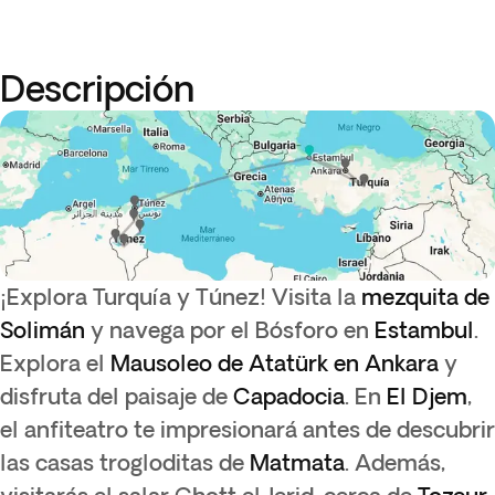
Descripción
¡Explora Turquía y Túnez! Visita la
mezquita de
Solimán
y navega por el Bósforo en
Estambul
.
Explora el
Mausoleo de Atatürk
en Ankara
y
disfruta del paisaje de
Capadocia
. En
El Djem
,
el anfiteatro te impresionará antes de descubrir
las casas trogloditas de
Matmata
. Además,