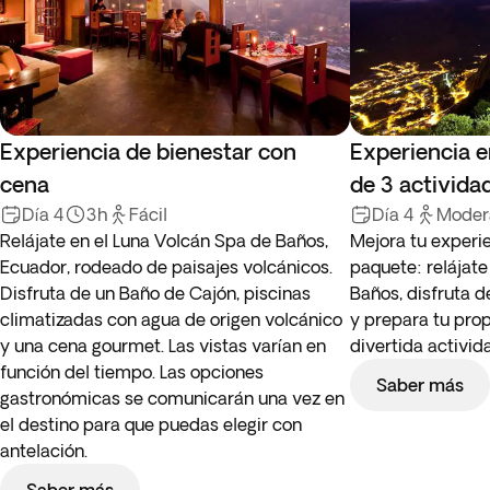
Experiencia de bienestar con
Experiencia 
cena
de 3 activida
Día 4
3h
Fácil
Día 4
Moder
Relájate en el Luna Volcán Spa de Baños,
Mejora tu experi
Ecuador, rodeado de paisajes volcánicos.
paquete: relájat
Disfruta de un Baño de Cajón, piscinas
Baños, disfruta d
climatizadas con agua de origen volcánico
y prepara tu pro
y una cena gourmet. Las vistas varían en
divertida activi
función del tiempo. Las opciones
Saber más
gastronómicas se comunicarán una vez en
el destino para que puedas elegir con
antelación.