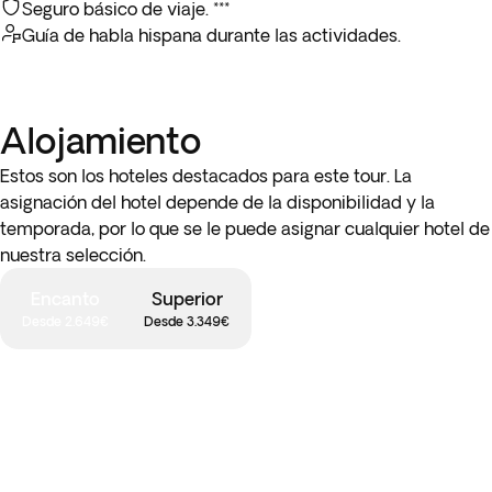
** Paquete de 3 excursiones opcionales
: disfruta de tres
Seguro básico de viaje. ***
la isla. Después, participa en una sesión de preparación de
magníficas excursiones opcionales, que incluyen una
Guía de habla hispana durante las actividades.
ceviche guiada por una mujer local de Galápagos. Descubre
experiencia de bienestar con cena, un tour por Otavalo y un
el arte de hacer ceviche mezclando mariscos frescos, jugos
taller de chocolate.
cítricos y especias locales. Saborea tu creación culinaria
mientras disfrutas de los hermosos alrededores y la
Alojamiento
atmósfera tranquila de Puerto Baquerizo Moreno.
Estos son los hoteles destacados para este tour. La
Nota: sólo puedes elegir una de estas dos actividades
asignación del hotel depende de la disponibilidad y la
opcionales.
temporada, por lo que se le puede asignar cualquier hotel de
nuestra selección.
Encanto
Superior
Desde 2.649€
Desde 3.349€