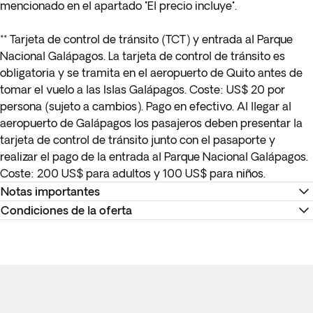
mencionado en el apartado "El precio incluye".
** Tarjeta de control de tránsito (TCT) y entrada al Parque
Nacional Galápagos. La tarjeta de control de tránsito es
obligatoria y se tramita en el aeropuerto de Quito antes de
tomar el vuelo a las Islas Galápagos. Coste: US$ 20 por
persona (sujeto a cambios). Pago en efectivo. Al llegar al
aeropuerto de Galápagos los pasajeros deben presentar la
tarjeta de control de tránsito junto con el pasaporte y
realizar el pago de la entrada al Parque Nacional Galápagos.
Coste: 200 US$ para adultos y 100 US$ para niños.
Notas importantes
Condiciones de la oferta
Los detalles de tu vuelo interno estarán disponibles como
máximo 15 días antes de la salida o se te proporcionarán en
Recuerda descargar tu billete electrónico para reconfirmar
destino. Puedes ver toda la información de tu vuelo y tus
los horarios y realizar el check-in en la página web de la
documentos de viaje en la sección "Mis viajes" de la app y en
compañía aérea o directamente en el mostrador de
el Resumen de viaje en la sección "Mis reservas" de la web
facturación del aeropuerto.
de Exoticca, una vez que hayas iniciado sesión.