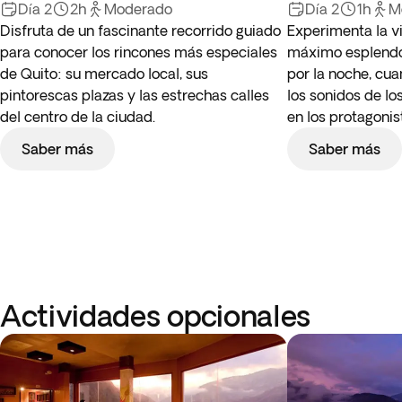
Día 2
2h
Moderado
Día 2
1h
M
Disfruta de un fascinante recorrido guiado
Experimenta la vi
para conocer los rincones más especiales
máximo esplendor
de Quito: su mercado local, sus
por la noche, cua
pintorescas plazas y las estrechas calles
los sonidos de lo
del centro de la ciudad.
en los protagonis
Saber más
Saber más
Actividades opcionales