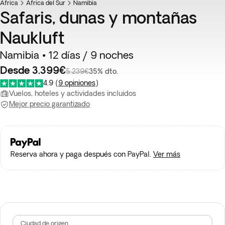
África
Favorito
África del Sur
Namibia
Safaris, dunas y montañas
Naukluft
Namibia • 12 días / 9 noches
Desde 3.399€
5.239€
35% dto.
4.9
(
9 opiniones
)
Vuelos, hoteles y actividades incluidos
Mejor precio garantizado
Reserva ahora y paga después con PayPal.
Ver más
Ciudad de origen