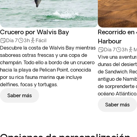
Crucero por Walvis Bay
Recorrido en
Día 7
3h
Fácil
Harbour
Descubre la costa de Walvis Bay mientras
Día 7
3h
M
saboreas ostras frescas y una copa de
Vive una aventur
champán. Todo ello a bordo de un crucero
dunas del desiert
hacia la playa de Pelican Point, conocida
de Sandwich. Rec
por su rica fauna marina que incluye
antiguo de Namibi
delfines, focas y tortugas.
de sorprenderte c
océano Atlántico
Saber más
Saber más