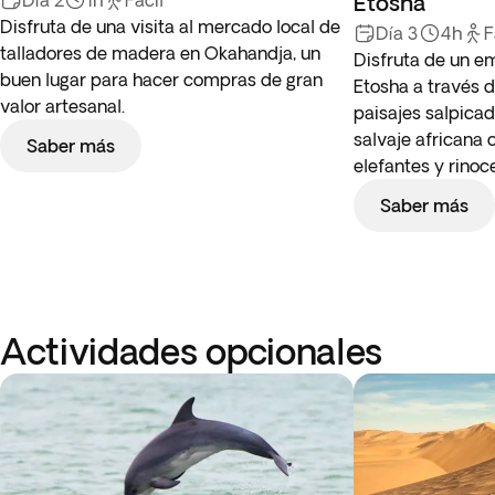
Día 2
1h
Fácil
Etosha
Disfruta de una visita al mercado local de
Día 3
4h
F
talladores de madera en Okahandja, un
Disfruta de un e
buen lugar para hacer compras de gran
Etosha a través d
valor artesanal.
paisajes salpicad
salvaje africana 
Saber más
elefantes y rinoc
Saber más
Actividades opcionales