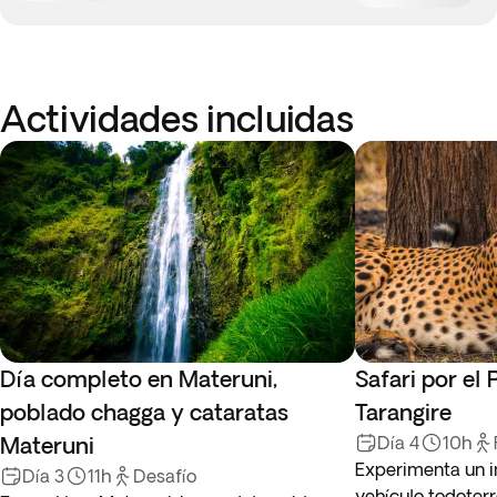
Actividades incluidas
Día completo en Materuni,
Safari por el
poblado chagga y cataratas
Tarangire
Materuni
Día 4
10h
Experimenta un in
Día 3
11h
Desafío
vehículo todoter