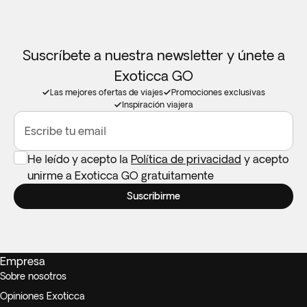
conexión a internet.
Configuración de las habitaciones:
Intentaremos alojar a tu
Suscríbete a nuestra newsletter y únete a
familia en la misma habitación. Si la disponibilidad no lo
Exoticca GO
permite, te garantizamos que tu familia estará en
Las mejores ofertas de viajes
Promociones exclusivas
habitaciones lo más juntas posible. Los niños se alojarán
Inspiración viajera
siempre en una habitación con al menos 1 adulto.
Asientos elevadores para coche:
No disponibles en todos
Escribe tu email
los destinos. Recuerda traer el tuyo si lo necesitas.
He leído y acepto la
Política de privacidad
y acepto
unirme a Exoticca GO gratuitamente
Suscribirme
Empresa
Sobre nosotros
Opiniones Exoticca