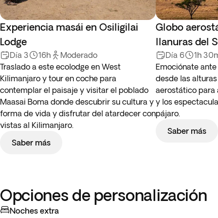
Experiencia masái en Osiligilai
Globo aerostá
Lodge
llanuras del 
Día 3
16h
Moderado
Día 6
1h 30
Traslado a este ecolodge en West
Emociónate ante 
Kilimanjaro y tour en coche para
desde las altura
contemplar el paisaje y visitar el poblado
aerostático para 
Maasai Boma donde descubrir su cultura y
y los espectacula
forma de vida y disfrutar del atardecer con
pájaro.
vistas al Kilimanjaro.
Saber más
Saber más
Opciones de personalización
Noches extra