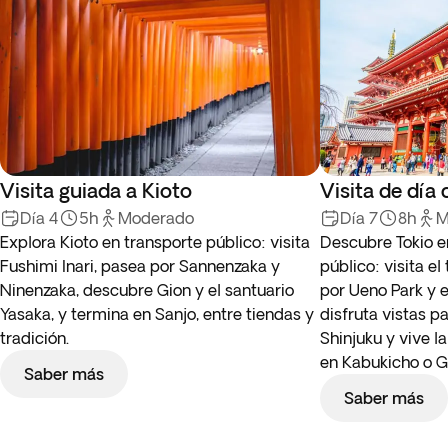
Visita guiada a Kioto
Visita de día
Día 4
5h
Moderado
Día 7
8h
M
Explora Kioto en transporte público: visita
Descubre Tokio e
Fushimi Inari, pasea por Sannenzaka y
público: visita e
Ninenzaka, descubre Gion y el santuario
por Ueno Park y
Yasaka, y termina en Sanjo, entre tiendas y
disfruta vistas 
tradición.
Shinjuku y vive l
en Kabukicho o G
Saber más
Saber más