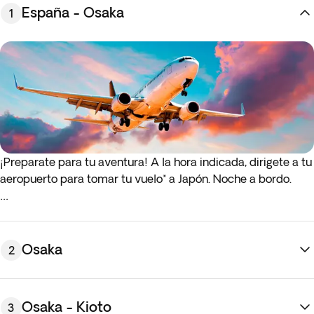
España - Osaka
1
¡Preparate para tu aventura! A la hora indicada, dirigete a tu
aeropuerto para tomar tu vuelo* a Japón. Noche a bordo.
* Si el vuelo de ida o de regreso sale de madrugada (antes
de las 4:00 a.m.), debes presentarte en al aeropuerto la
noche anterior al día de salida indicado.
Osaka
2
Osaka - Kioto
3