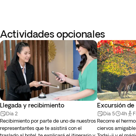
Actividades opcionales
Llegada y recibimiento
Excursión de 
Día 2
Día 5
4h
F
Recibimiento por parte de uno de nuestros
Recorre el hermo
representantes que te asistirá con el
ciervos amigable
traslado al hotel, te explicará el itinerario y
Todai-ji y el mág