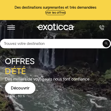
Des destinations surprenantes et très demandées
Voir les offres
Trouvez votre destination
OFFRES
D'ÉTÉ
Des milliers de voyageurs nous font confiance
Découvrir
Jusqu'à - 60 %