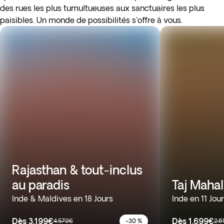
des rues les plus tumultueuses aux sanctuaires les plus
paisibles. Un monde de possibilités s'offre à vous.
Rajasthan & tout-inclus
au paradis
Taj Mahal
Inde & Maldives en 18 Jours
Inde en 11 Jou
Dès
3.199€
Dès
1.699€
4.579€
-30 %
2.6