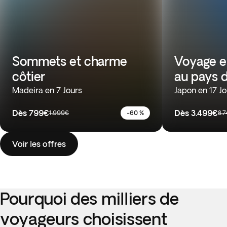
Sommets et charme
Voyage e
côtier
au pays d
Madeira en 7 Jours
Japon en 17 Jo
Dès
799€
Dès
3.499€
1.999€
-60 %
8.
Voir les offres
Pourquoi des milliers de
voyageurs choisissent