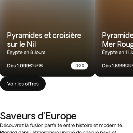
Pyramides et croisière
Pyramides
sur le Nil
Mer Rou
Égypte en 8 Jours
Égypte en 11 J
Dès
1.099€
Dès
1.899€
1.579€
-30 %
2.3
Voir les offres
Saveurs d'Europe
Découvrez la fusion parfaite entre histoire et modernité.
Plongez dans l'atmosphère unique de chaque pays et