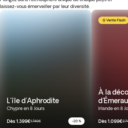
laissez-vous émerveiller par leur diversité.
Vente Flash
À la déco
L'île d'Aphrodite
d'Émera
Chypre en 8 Jours
Irlande en 8 J
Dès
1.399€
Dès
1.099€
1.749€
-20 %
2.7