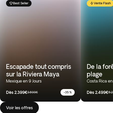
Best Seller
Vente Flash
Escapade tout compris
De la forê
sur la Riviera Maya
plage
Mexique en 9 Jours
Costa Rica en
Dès
2.399€
Dès
2.499€
3.699€
-35 %
6.
Voir les offres