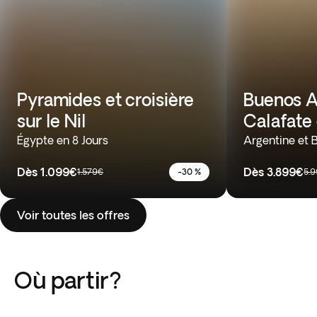
Pyramides et croisière
Buenos Ai
sur le Nil
Calafate 
Égypte en 8 Jours
Argentine et B
Dès
1.099€
Dès
3.899€
1.579€
-30 %
5.
Voir toutes les offres
Où partir?
Afrique du Sud
Inde
Argentine
Costa Rica
Namibie
Pérou
1 Voyages
9 Voyages