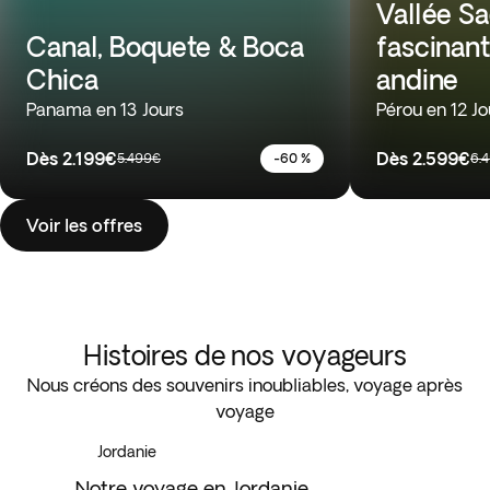
Vallée Sa
Canal, Boquete & Boca
fascinant
Chica
andine
Panama en 13 Jours
Pérou en 12 Jo
Dès
2.199€
Dès
2.599€
5.499€
-60 %
6.
Voir les offres
Histoires de nos voyageurs
Nous créons des souvenirs inoubliables, voyage après
voyage
Jordanie
Notre voyage en Jordanie