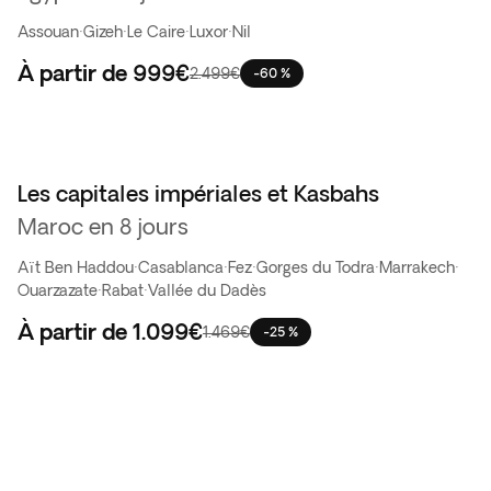
Assouan
·
Gizeh
·
Le Caire
·
Luxor
·
Nil
À partir de
999€
2.499€
-60 %
Les capitales impériales et Kasbahs
Best seller
Maroc en 8 jours
Aït Ben Haddou
·
Casablanca
·
Fez
·
Gorges du Todra
·
Marrakech
·
Ouarzazate
·
Rabat
·
Vallée du Dadès
À partir de
1.099€
1.469€
-25 %