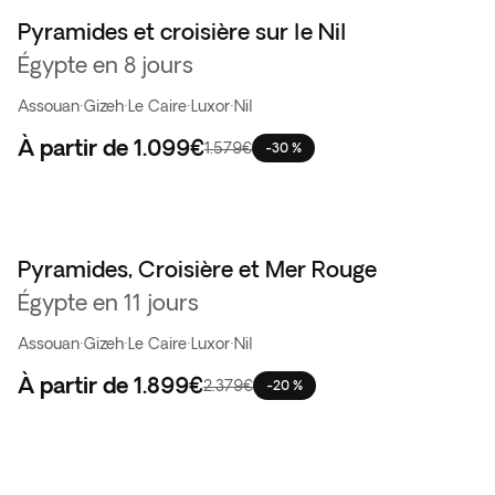
Pyramides et croisière sur le Nil
Best seller
Égypte en 8 jours
Assouan
·
Gizeh
·
Le Caire
·
Luxor
·
Nil
À partir de
1.099€
1.579€
-30 %
Pyramides, Croisière et Mer Rouge
Égypte en 11 jours
Assouan
·
Gizeh
·
Le Caire
·
Luxor
·
Nil
À partir de
1.899€
2.379€
-20 %