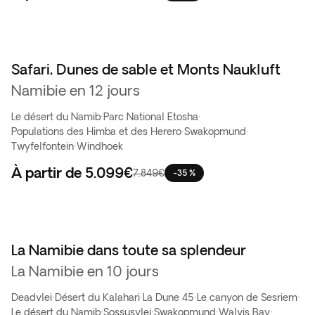
Safari, Dunes de sable et Monts Naukluft
Namibie en 12 jours
Le désert du Namib
·
Parc National Etosha
·
Populations des Himba et des Herero
·
Swakopmund
·
Twyfelfontein
·
Windhoek
À partir de
5.099€
7.849€
-35 %
La Namibie dans toute sa splendeur
Vente Flash
La Namibie en 10 jours
Deadvlei
·
Désert du Kalahari
·
La Dune 45
·
Le canyon de Sesriem
·
Le désert du Namib
·
Sossusvlei
·
Swakopmund
·
Walvis Bay
·