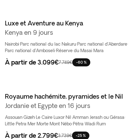
Luxe et Aventure au Kenya
Vente Flash
Kenya en 9 jours
Nairobi
·
Parc national du lac Nakuru
·
Parc national d’Aberdare
·
Parc national d’Amboseli
·
Réserve du Masai Mara
À partir de
3.099€
7.749€
-60 %
Royaume hachémite, pyramides et le Nil
Jordanie et Egypte en 16 jours
Assouan
·
Gizeh
·
Le Caire
·
Luxor
·
Nil
·
Amman
·
Jerash ou Gérasa
·
Little Petra
·
Mer Morte
·
Mont Nébo
·
Pétra
·
Wadi Rum
À partir de
2.799€
3.739€
-25 %