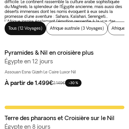
difficile. Le continent rassemble la culture arabe sophistiquée
du Maghreb, la splendeur de l’Égypte ancienne, mais aussi des
déserts immenses dont les noms évoquent à eux seuls la
promesse d'une aventure : Sahara, Kalahari, Serengeti...
L’Afrique inspire également l’émotion ressentie à la vue des
« Big five » en liberté : lions, éléphants, léopards, buffles et
Tous
(
12 Voyages
)
Afrique australe
(
3 Voyages
)
Afrique d
rhinocéros, qui arpentent le territoire près des étangs où ils
s’abreuvent au coucher du soleil, que ce soit dans le delta de
l'Okavango, dans le parc namibien d’Etosha ou dans les
réserves du Kenya ou de Tanzanie. L’Afrique offre également à
ses visiteurs l’opportunité de se sentir comme d’anciens
Pyramides & Nil en croisière plus
explorateurs en navigant dans les eaux de l’île Maurice, des
Égypte en 12 jours
Seychelles ou de Zanzibar à la recherche d’îles désertes pour
disparaître pendant quelques jours.
Assouan
·
Esna
·
Gizeh
·
Le Caire
·
Luxor
·
Nil
À partir de
1.499€
2.149€
-30 %
Super Offre
Terre des pharaons et Croisière sur le Nil
Égypte en 8 jours