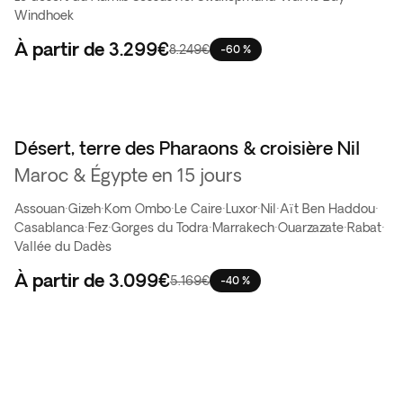
Windhoek
À partir de
3.299€
8.249€
-60 %
Désert, terre des Pharaons & croisière Nil
Maroc & Égypte en 15 jours
Assouan
·
Gizeh
·
Kom Ombo
·
Le Caire
·
Luxor
·
Nil
·
Aït Ben Haddou
·
Casablanca
·
Fez
·
Gorges du Todra
·
Marrakech
·
Ouarzazate
·
Rabat
·
Vallée du Dadès
À partir de
3.099€
5.169€
-40 %