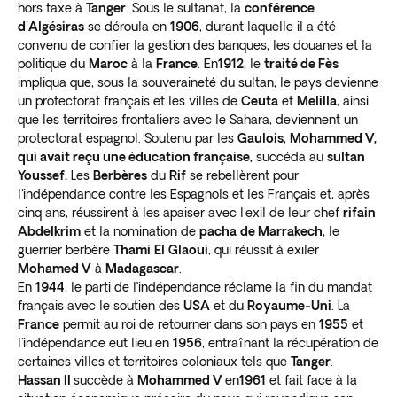
hors taxe à
Tanger
. Sous le sultanat, la
conférence
d'Algésiras
se déroula en
1906
, durant laquelle il a été
convenu de confier la gestion des banques, les douanes et la
politique du
Maroc
à la
France
. En
1912
, le
traité de Fès
impliqua que, sous la souveraineté du sultan, le pays devienne
un protectorat français et les villes de
Ceuta
et
Melilla
, ainsi
que les territoires frontaliers avec le Sahara, deviennent un
protectorat espagnol. Soutenu par les
Gaulois
,
Mohammed V,
qui avait reçu une éducation française,
succéda au
sultan
Youssef.
Les
Berbères
du
Rif
se rebellèrent pour
l'indépendance contre les Espagnols et les Français et, après
cinq ans, réussirent à les apaiser avec l'exil de leur chef
rifain
Abdelkrim
et la nomination de
pacha
de Marrakech
, le
guerrier berbère
Thami
El
Glaoui
, qui réussit à exiler
Mohamed V
à
Madagascar
.
En
1944
, le parti de l’indépendance réclame la fin du mandat
français avec le soutien des
USA
et du
Royaume-Uni
. La
France
permit au roi de retourner dans son pays en
1955
et
l'indépendance eut lieu en
1956
, entraînant la récupération de
certaines villes et territoires coloniaux tels que
Tanger
.
Hassan II
succède à
Mohammed V
en
1961
et fait face à la