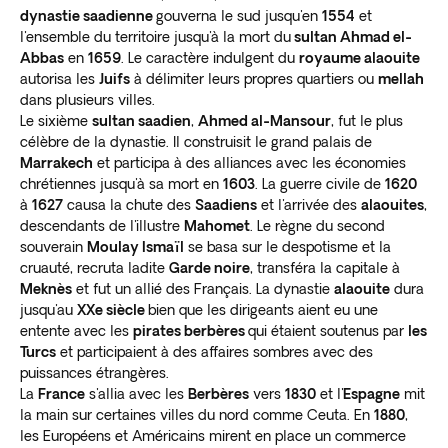
dynastie saadienne
gouverna le sud jusqu'en
1554
et
l'ensemble du territoire jusqu'à la mort du
sultan Ahmad el-
Abbas
en
1659
. Le caractère indulgent du
royaume alaouite
autorisa les
Juifs
à délimiter leurs propres quartiers ou
mellah
dans plusieurs villes.
Le sixième
sultan saadien
,
Ahmed al-Mansour
, fut le plus
célèbre de la dynastie. Il construisit le grand palais de
Marrakech
et participa à des alliances avec les économies
chrétiennes jusqu'à sa mort en
1603
. La guerre civile de
1620
à
1627
causa la chute des
Saadiens
et l'arrivée des
alaouites
,
descendants de l'illustre
Mahomet
. Le règne du second
souverain
Moulay Ismaïl
se basa sur le despotisme et la
cruauté, recruta ladite
Garde noire
, transféra la capitale à
Meknès
et fut un allié des Français. La dynastie
alaouite
dura
jusqu'au
XXe siècle
bien que les dirigeants aient eu une
entente avec les
pirates berbères
qui étaient soutenus par
les
Turcs
et participaient à des affaires sombres avec des
puissances étrangères.
La
France
s'allia avec les
Berbères
vers
1830
et l'
Espagne
mit
la main sur certaines villes du nord comme Ceuta. En
1880
,
les Européens et Américains mirent en place un commerce