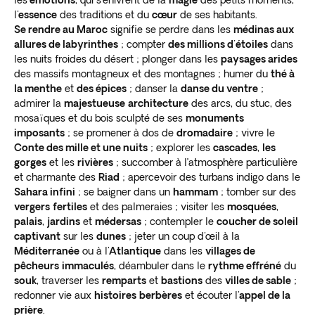
l'
essence
des traditions et du
cœur
de ses habitants.
Se rendre au Maroc
signifie se perdre dans les
médinas aux
allures de labyrinthes
; compter
des millions d'étoiles
dans
les nuits froides du désert ; plonger dans les
paysages arides
des massifs montagneux et des montagnes ; humer du
thé à
la menthe
et
des épices
; danser la
danse du ventre
;
admirer la
majestueuse
architecture
des arcs, du stuc, des
mosaïques et du bois sculpté de ses
monuments
imposants
; se promener à dos de
dromadaire
; vivre le
Conte des mille et une nuits
; explorer les
cascades
,
les
gorges
et les
rivières
; succomber à l’atmosphère particulière
et charmante des
Riad
; apercevoir des turbans indigo dans le
Sahara infini
; se baigner dans un
hammam
; tomber sur des
vergers
fertiles
et des palmeraies ; visiter les
mosquées
,
palais
,
jardins
et
médersas
; contempler le
coucher de soleil
captivant
sur les
dunes
; jeter un coup d'œil à la
Méditerranée
ou à l'
Atlantique
dans les
villages de
pêcheurs
immaculés
, déambuler dans le
rythme effréné
du
souk
, traverser les
remparts
et
bastions
des
villes de sable
;
redonner vie aux
histoires
berbères
et écouter l'
appel de la
prière
.