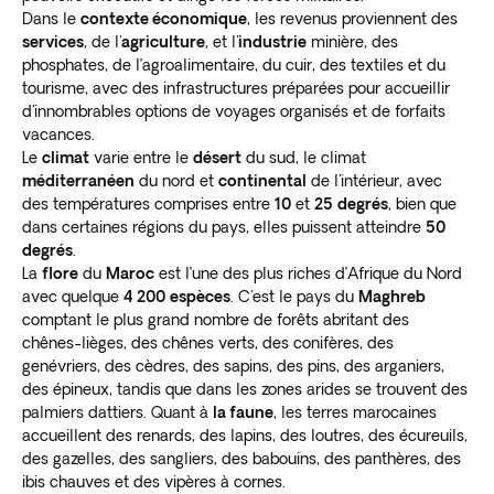
Dans le
contexte économique
, les revenus proviennent des
services
, de l'
agriculture
, et l'
industrie
minière, des
phosphates, de l’agroalimentaire, du cuir, des textiles et du
tourisme, avec des infrastructures préparées pour accueillir
d'innombrables options de voyages organisés et de forfaits
vacances.
Le
climat
varie entre le
désert
du sud, le climat
méditerranéen
du nord et
continental
de l'intérieur, avec
des températures comprises entre
10
et
25
degrés
, bien que
dans certaines régions du pays, elles puissent atteindre
50
degrés
.
La
flore
du
Maroc
est l’une des plus riches d’Afrique du Nord
avec quelque
4 200
espèces
. C'est le pays du
Maghreb
comptant le plus grand nombre de forêts abritant des
chênes-lièges, des chênes verts, des conifères, des
genévriers, des cèdres, des sapins, des pins, des arganiers,
des épineux, tandis que dans les zones arides se trouvent des
palmiers dattiers. Quant à
la faune
, les terres marocaines
accueillent des renards, des lapins, des loutres, des écureuils,
des gazelles, des sangliers, des babouins, des panthères, des
ibis chauves et des vipères à cornes.