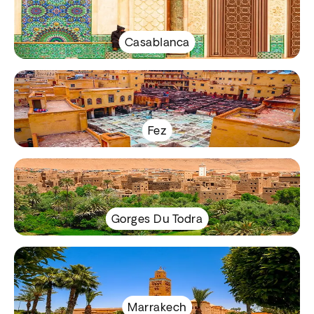
Casablanca
Fez
Gorges Du Todra
Marrakech