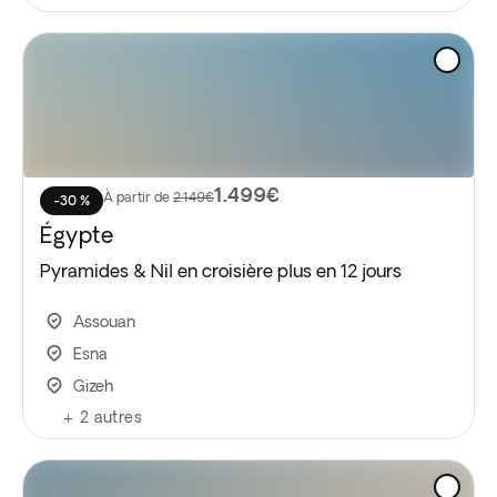
1.499€
À partir de
2.149€
-30 %
Égypte
Pyramides & Nil en croisière plus en 12 jours
Assouan
Esna
Gizeh
+
2
autres