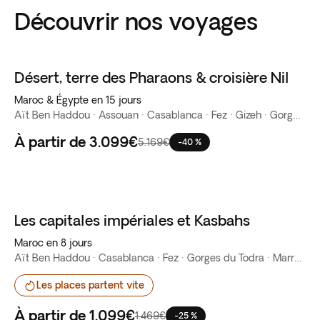
Découvrir nos voyages
Désert, terre des Pharaons & croisière Nil
Maroc & Égypte en 15 jours
Aït Ben Haddou · Assouan · Casablanca · Fez · Gizeh · Gorges du Todra · Kom Ombo · Le Caire · Luxor · Marrakech · Nil · Ouarzazate · Rabat · Vallée du Dadès
À partir de
3.099€
5.169€
-40 %
Les capitales impériales et Kasbahs
Best seller
Maroc en 8 jours
Aït Ben Haddou · Casablanca · Fez · Gorges du Todra · Marrakech · Ouarzazate · Rabat · Vallée du Dadès
Les places partent vite
À partir de
1.099€
1.469€
-25 %