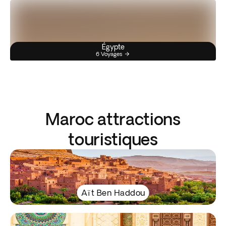
Égypte
6 Voyages
Maroc attractions
touristiques
Aït Ben Haddou