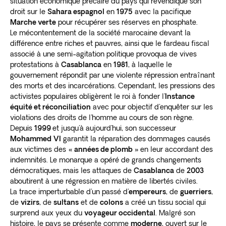
situation économique précaire du pays qui revendique son
droit sur le
Sahara espagnol
en
1975
avec la pacifique
Marche verte
pour récupérer ses réserves en phosphate.
Le mécontentement de la société marocaine devant la
différence entre riches et pauvres, ainsi que le fardeau fiscal
associé à une semi-agitation politique provoqua de vives
protestations à
Casablanca
en
1981
, à laquelle le
gouvernement répondit par une violente répression entraînant
des morts et des incarcérations. Cependant, les pressions des
activistes populaires obligèrent le roi à fonder l'
Instance
équité et réconciliation
avec pour objectif d'enquêter sur les
violations des droits de l'homme au cours de son règne.
Depuis
1999
et jusqu'à aujourd'hui, son successeur
Mohammed
VI
garantit la réparation des dommages causés
aux victimes des
« années de plomb »
en leur accordant des
indemnités. Le monarque a opéré de grands changements
démocratiques, mais les attaques de
Casablanca
de
2003
aboutirent à une régression en matière de libertés civiles.
La trace imperturbable d'un passé d'
empereurs
, de
guerriers
,
de
vizirs
, de
sultans
et de
colons
a créé un tissu social qui
surprend aux yeux du
voyageur occidental
. Malgré son
histoire, le pays se présente comme
moderne
, ouvert sur le