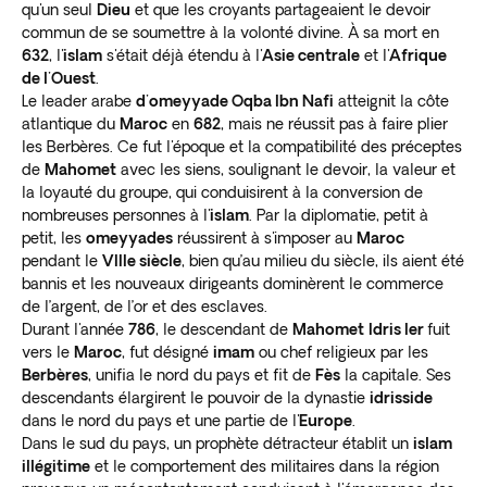
qu'un seul
Dieu
et que les croyants partageaient le devoir
commun de se soumettre à la volonté divine. À sa mort en
632
, l'
islam
s'était déjà étendu à l'
Asie centrale
et l'
Afrique
de l'Ouest
.
Le leader arabe
d'omeyyade Oqba Ibn Nafi
atteignit la côte
atlantique du
Maroc
en
682
, mais ne réussit pas à faire plier
les Berbères. Ce fut l'époque et la compatibilité des préceptes
de
Mahomet
avec les siens, soulignant le devoir, la valeur et
la loyauté du groupe, qui conduisirent à la conversion de
nombreuses personnes à l'
islam
. Par la diplomatie, petit à
petit, les
omeyyades
réussirent à s'imposer au
Maroc
pendant le
VIIIe siècle
, bien qu’au milieu du siècle, ils aient été
bannis et les nouveaux dirigeants dominèrent le commerce
de l’argent, de l’or et des esclaves.
Durant l'année
786
, le descendant de
Mahomet
Idris Ier
fuit
vers le
Maroc
, fut désigné
imam
ou chef religieux par les
Berbères
, unifia le nord du pays et fit de
Fès
la capitale. Ses
descendants élargirent le pouvoir de la dynastie
idrisside
dans le nord du pays et une partie de l'
Europe
.
Dans le sud du pays, un prophète détracteur établit un
islam
illégitime
et le comportement des militaires dans la région