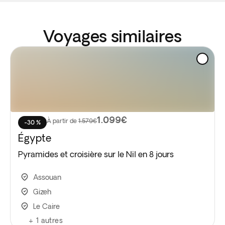
Voyages similaires
1.099€
À partir de
1.579€
-30 %
Égypte
Pyramides et croisière sur le Nil en 8 jours
Assouan
Gizeh
Le Caire
+
1
autres