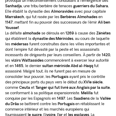
provoqua un mécontentement conduisant à l'émergence des
Sanhadja
, une tribu berbère de tenaces
guerriers du Sahara.
Elle établit la dynastie des
Almoravides
avec pour capitale
Marrakech
, qui fut rasée par les
Berbères
Almohades
en
1147
, mettant fin au pouvoir des successeurs de l'émir
Ali ben
Youssef
.
La défaite
almohade
se déroula en
1269
à cause des
Zénètes
qui établirent la
dynastie des Mérinides
, au cours de laquelle
les
médersas
furent construites dans les villes importantes et
dont l'empire fut dévasté par la peste et les assassinats
incessants de dirigeants par leurs conseillers. À partir de
1420
,
les
vizirs Wattassides
commencèrent à exercer leur autorité
et en
1465
, le dernier
sultan mérinide Abd al-Haqq
fut
assassiné. Malgré tout, ils ne furent pas en mesure de
consolider leur pouvoir, les
Portugais
ayant pris le contrôle
des principaux ports du pays vers le début du
XVIe siècle
,
comme
Ceuta
et
Tanger qui fut livré aux Anglais par la suite
,
se conformant à sa politique expansionniste.
Melilla
fut
conquise par les Espagnols en
1497
. Les
Saadiens
de la
Vallée
du Drâa
se battirent contre les
Portugais
en rétablissant le
commerce intérieur et les marchés européens qui
fournissaient
le
sucre
,
l'ivoire
,
l’or
et
les
esclaves
. La