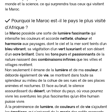
monde et la science, ce qui surprendra tous ceux qui visitent
le Maroc.
Pourquoi le Maroc est-il le pays le plus visité
d'Afrique ?
Le
Maroc
possède une sorte de
lumière fascinante
qui
intensifie les couleurs et accorde
netteté
,
chaleur
et
harmonie
aux paysages, dont le ciel et la mer sont teints d'un
bleu vibrant
, sa végétation d'un
vert luxuriant
et son désert
d'un
ocre
brillant
. Dans les
tons purs
et
passionnants
de la
nature naissent des
combinaisons infinies
que les villes et
villages revêtent.
Non seulement il émane de la
lumière
et de ma
couleur
, il
déborde également de
vie
, se montrant dans toute sa
splendeur au milieu de la cohue de ses rues et de ses places
animées et nocturnes. Et face au bruit, le silence
assourdissant du
désert
, un trésor du pays, où vous pourrez
vivre les aventures les plus fascinantes qu’un être humain
puisse vivre.
À la proéminence de
lumière
, de
couleurs
et de
vie
s’ajoutent
les
émotions
, qui s'enivrent de la
magie
des petits moments,