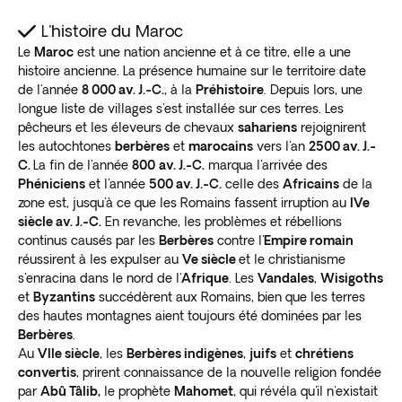
L'histoire du Maroc
Le
Maroc
est une nation ancienne et à ce titre, elle a une
histoire ancienne. La présence humaine sur le territoire date
de l'année
8 000 av. J.-C.
, à la
Préhistoire
. Depuis lors, une
longue liste de villages s'est installée sur ces terres. Les
pêcheurs et les éleveurs de chevaux
sahariens
rejoignirent
les autochtones
berbères
et
marocains
vers l'an
2500 av. J.-
C.
La fin de l'année
800
av. J.-C.
marqua l'arrivée des
Phéniciens
et l'année
500 av. J.-C.
celle des
Africains
de la
zone est, jusqu'à ce que les Romains fassent irruption au
IVe
siècle av. J.-C.
En revanche, les problèmes et rébellions
continus causés par les
Berbères
contre l'
Empire romain
réussirent à les expulser au
Ve siècle
et le christianisme
s'enracina dans le nord de l'
Afrique
. Les
Vandales
,
Wisigoths
et
Byzantins
succédèrent aux Romains, bien que les terres
des hautes montagnes aient toujours été dominées par les
Berbères
.
Au
VIIe siècle
, les
Berbères indigènes
,
juifs
et
chrétiens
convertis
, prirent connaissance de la nouvelle religion fondée
par
Abû Tâlib,
le prophète
Mahomet
, qui révéla qu'il n'existait