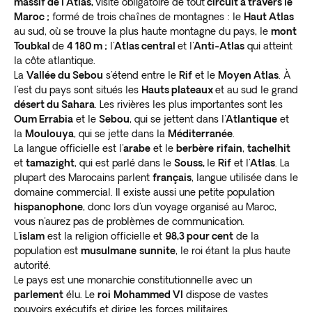
massif de l'Atlas,
visite obligatoire de tout
circuit à travers le
Maroc ;
formé de trois chaînes de montagnes : le
Haut Atlas
au sud, où se trouve la plus haute montagne du pays, le
mont
Toubkal
de
4 180 m ;
l'
Atlas central
et l'
Anti-Atlas
qui atteint
la côte atlantique.
La
Vallée du Sebou
s'étend entre le
Rif
et le
Moyen Atlas
. À
l'est du pays sont situés les
Hauts plateaux
et au sud le grand
désert du Sahara
. Les rivières les plus importantes sont les
Oum Errabia
et le
Sebou
, qui se jettent dans l'
Atlantique
et
la
Moulouya
, qui se jette dans la
Méditerranée
.
La langue officielle est l'
arabe
et le
berbère
rifain
,
tachelhit
et
tamazight
, qui est parlé dans le
Souss,
le
Rif
et l'
Atlas
. La
plupart des Marocains parlent
français
, langue utilisée dans le
domaine commercial. Il existe aussi une petite population
hispanophone
, donc lors d'un voyage organisé au Maroc,
vous n'aurez pas de problèmes de communication.
L'
islam
est la religion officielle et
98,3 pour cent
de la
population est
musulmane
sunnite
, le roi étant la plus haute
autorité.
Le pays est une monarchie constitutionnelle avec un
parlement
élu. Le
roi
Mohammed VI
dispose de vastes
pouvoirs exécutifs et dirige les forces militaires.