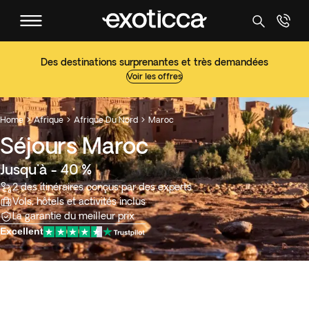
Des destinations surprenantes et très demandées
Voir les offres
Home
Afrique
Afrique Du Nord
Maroc



Séjours Maroc
Jusqu'à - 40 %
2 des itinéraires conçus par des experts
Vols, hôtels et activités inclus
La garantie du meilleur prix
Excellent