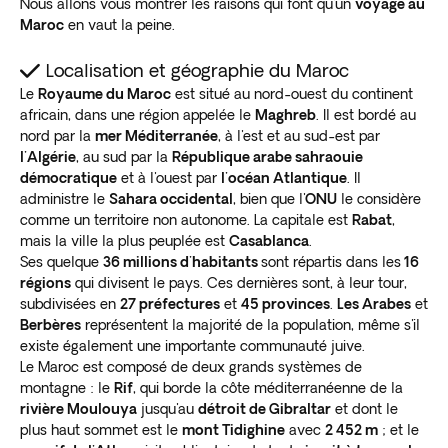
Nous allons vous montrer les raisons qui font qu'un
voyage au
Maroc
en vaut la peine.
Localisation et géographie du Maroc
Le
Royaume du Maroc
est situé au nord-ouest du continent
africain, dans une région appelée le
Maghreb
. Il est bordé au
nord par la
mer Méditerranée
, à l'est et au sud-est par
l'Algérie
, au sud par la
République arabe sahraouie
démocratique
et à l'ouest par
l'océan Atlantique
. Il
administre le
Sahara occidental
, bien que l'
ONU
le considère
comme un territoire non autonome. La capitale est
Rabat
,
mais la ville la plus peuplée est
Casablanca
.
Ses quelque
36 millions d'habitants
sont répartis dans les
16
régions
qui divisent le pays. Ces dernières sont, à leur tour,
subdivisées en
27 préfectures
et
45 provinces
.
Les Arabes
et
Berbères
représentent la majorité de la population, même s'il
existe également une importante communauté juive.
Le Maroc est composé de deux grands systèmes de
montagne : le
Rif
, qui borde la côte méditerranéenne de la
rivière Moulouya
jusqu'au
détroit de Gibraltar
et dont le
plus haut sommet est le
mont Tidighine
avec
2 452 m
; et le