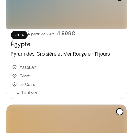
1.899€
À partir de
2.379€
-20 %
Égypte
Pyramides, Croisière et Mer Rouge en 11 jours
Assouan
Gizeh
Le Caire
+
1
autres