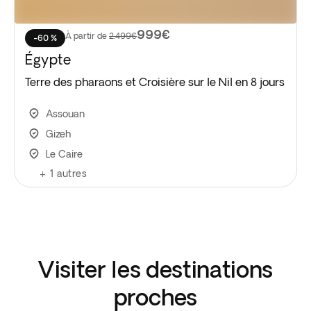
999€
À partir de
2.499€
-60 %
Égypte
Terre des pharaons et Croisière sur le Nil en 8 jours
Assouan
Gizeh
Le Caire
+
1
autres
Visiter les destinations
proches