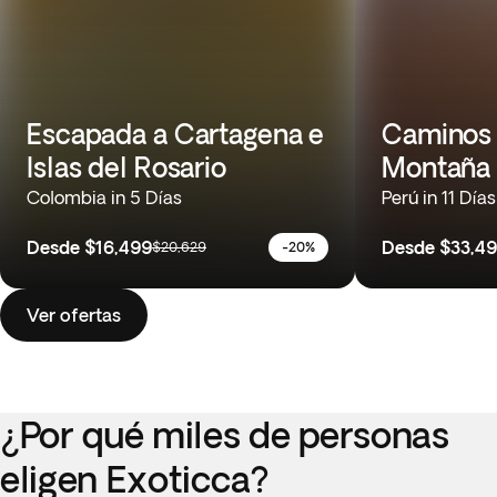
Escapada a Cartagena e
Caminos 
Islas del Rosario
Montaña 
Colombia in 5 Días
Perú in 11 Días
Desde
$16,499
Desde
$33,4
$20,629
-20%
Ver ofertas
¿Por qué miles de personas
eligen Exoticca?