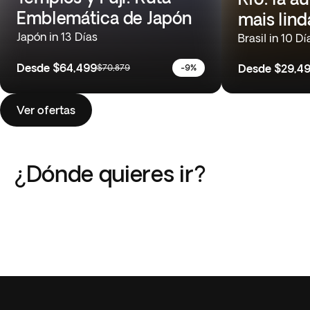
Emblemática de Japón
mais lind
Japón in 13 Días
Brasil in 10 Dí
Desde
$64,499
Desde
$29,4
$70,879
-9%
Ver ofertas
¿Dónde quieres ir?
Perú
Argentina
Italia
Japón
Costa Rica
Grecia
8 Viajes
7 Viajes
Tailandia
África
17 Viajes
7 Viajes
Europa Occidental
Sudeste Asiático
3 Viajes
7 Viajes
3 Viajes
25 Viajes
40 Viajes
10 Viajes