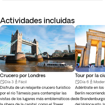
Actividades incluidas
Crucero por Londres
Tour por la c
Día 3
Fácil
Día 6
Moder
Disfruta de un relajante crucero turístico
Adéntrate en los 
por el río Támesis para contemplar las
Berlín recorrien
vistas de los lugares más emblemáticos de
de Brandenburgo
la ribera de la capital, como el Tower
del Holocausto, la