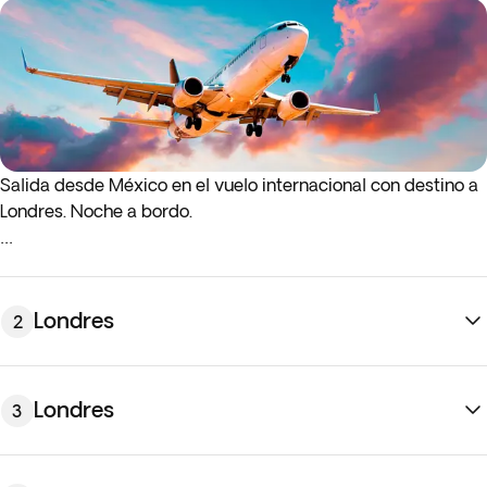
Salida desde México en el vuelo internacional con destino a
Londres. Noche a bordo.
* Si los vuelos de ida o de regreso salen de madrugada
(antes de las 4:00 a. m.), debes llegar al aeropuerto la noche
anterior al día de salida indicado.
Londres
2
Londres
3