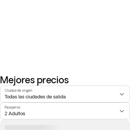
encanto de la ciudad mientras disfrutas de platos
tradicionales italianos en un restaurante local, rodeado por
los sabores intensos y la vibrante atmósfera de la cultura
romana.
Mejores precios
Ciudad de origen
Pasajeros