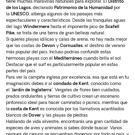
tiene muchas maravillas naturales para explorar. El
Distrito
de los Lagos
, declarado
Patrimonio de la
Humanidad
por
la
UNESCO
, alberga algunos de los paisajes más
espectaculares y característicos. Desde las tranquilas aguas
del lago
Windermere
hasta el imponente pico de
Scafell
Pike
, se trata de una tierra de gran belleza natural.
Si quieres playas idílicas y calas de arena, no hay nada mejor
que las costas de
Devon
y
Cornualles
, el destino de verano
más popular del país. Incluso podrías confundir estas
hermosas playas con el
Mediterráneo
cuando brilla el sol.
Destacar que el surf es particularmente popular en estas
partes del país.
Para ver la campiña inglesa por excelencia, esa que está en tu
imaginación, debes ir al
condado de Kent
, conocido como
el
"Jardín de
Inglaterra"
. Vergeles de flores bien cuidados,
prados ondulantes y tierras de cultivo crean un escenario
pintoresco ideal para hacer caminatas o picnics, mientras que
la
costa de Kent
es conocida por los llamativos acantilados
blancos de
Dover
y las playas de piedras.
Hablando de vida silvestre, encontrarás una gran cantidad de
especies de aves y animales si sabes dónde buscar. Varios
parques de ciervos se encuentran dispersos por todo el país, y