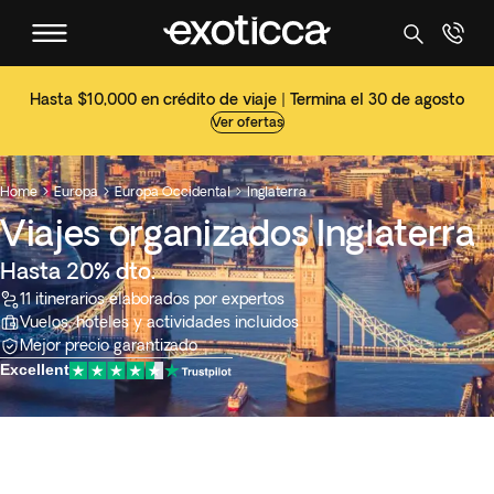
Hasta $10,000 en crédito de viaje | Termina el 30 de agosto
Ver ofertas
Home
Europa
Europa Occidental
Inglaterra



Viajes organizados Inglaterra
Hasta 20% dto.
11 itinerarios elaborados por expertos
Vuelos, hoteles y actividades incluidos
Mejor precio garantizado
Excellent