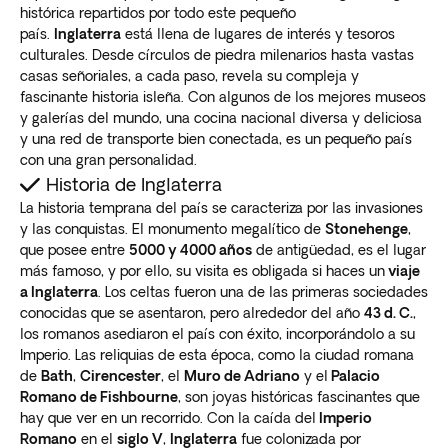
histórica repartidos por todo este pequeño
país.
Inglaterra
está llena de lugares de interés y tesoros
culturales. Desde círculos de piedra milenarios hasta vastas
casas señoriales, a cada paso, revela su compleja y
fascinante historia isleña. Con algunos de los mejores museos
y galerías del mundo, una cocina nacional diversa y deliciosa
y una red de transporte bien conectada, es un pequeño país
con una gran personalidad.
Historia de Inglaterra
La historia temprana del país se caracteriza por las invasiones
y las conquistas. El monumento megalítico de
Stonehenge
,
que posee entre
5000 y 4000 años
de antigüedad, es el lugar
más famoso, y por ello, su visita es obligada si haces un
viaje
a Inglaterra
. Los celtas fueron una de las primeras sociedades
conocidas que se asentaron, pero alrededor del año
43 d. C.
,
los romanos asediaron el país con éxito, incorporándolo a su
Imperio. Las reliquias de esta época, como la ciudad romana
de
Bath
,
Cirencester
, el
Muro de Adriano
y el
Palacio
Romano de Fishbourne
, son joyas históricas fascinantes que
hay que ver en un recorrido. Con la caída del
Imperio
Romano
en el
siglo V
,
Inglaterra
fue colonizada por