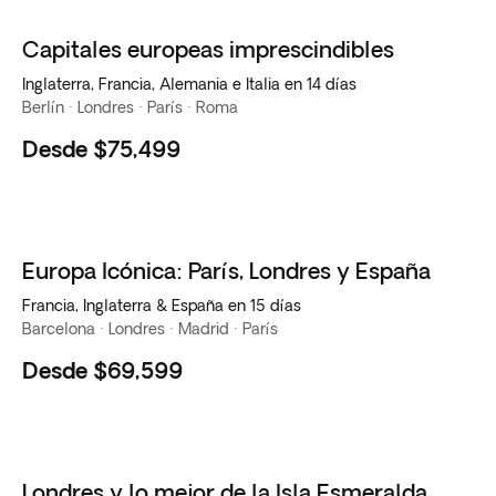
Capitales europeas imprescindibles
Inglaterra, Francia, Alemania e Italia en 14 días
Berlín · Londres · París · Roma
Desde
$75,499
Europa Icónica: París, Londres y España
Francia, Inglaterra & España en 15 días
Barcelona · Londres · Madrid · París
Desde
$69,599
Londres y lo mejor de la Isla Esmeralda
Favorito