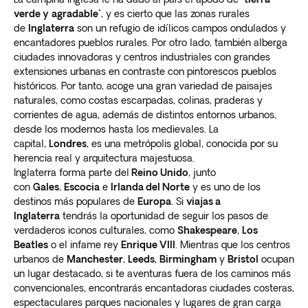
verde y
agradable"
, y es cierto que las zonas rurales
de
Inglaterra
son un refugio de idílicos campos ondulados y
encantadores pueblos rurales. Por otro lado, también alberga
ciudades innovadoras y centros industriales con grandes
extensiones urbanas en contraste con pintorescos pueblos
históricos. Por tanto, acoge una gran variedad de paisajes
naturales, como costas escarpadas, colinas, praderas y
corrientes de agua, además de distintos entornos urbanos,
desde los modernos hasta los medievales. La
capital,
Londres
, es una metrópolis global, conocida por su
herencia real y arquitectura majestuosa.
Inglaterra forma parte del
Reino Unido
, junto
con
Gales
,
Escocia
e
Irlanda del Norte
y es uno de los
destinos más populares de
Europa
. Si
viajas a
Inglaterra
tendrás la oportunidad de seguir los pasos de
verdaderos iconos culturales, como
Shakespeare
,
Los
Beatles
o el infame rey
Enrique VIII
. Mientras que los centros
urbanos de
Manchester
,
Leeds
,
Birmingham
y
Bristol
ocupan
un lugar destacado, si te aventuras fuera de los caminos más
convencionales, encontrarás encantadoras ciudades costeras,
espectaculares parques nacionales y lugares de gran carga