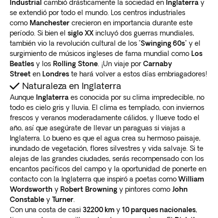
Industrial
cambió drásticamente la sociedad en
Inglaterra
y
se extendió por todo el mundo. Los centros industriales
como
Manchester
crecieron en importancia durante este
período. Si bien el
siglo XX
incluyó dos guerras mundiales,
también vio la revolución cultural de los
"Swinging 60s"
y el
surgimiento de músicos ingleses de fama mundial como
Los
Beatles
y los
Rolling
Stone
. ¡Un viaje por
Carnaby
Street
en
Londres
te hará volver a estos días embriagadores!
Naturaleza en Inglaterra
Aunque
Inglaterra
es conocida por su clima impredecible, no
todo es cielo gris y lluvia. El clima es templado, con inviernos
frescos y veranos moderadamente cálidos, y llueve todo el
año, así que asegúrate de llevar un paraguas si viajas a
Inglaterra. Lo bueno es que el agua crea su hermoso paisaje,
inundado de vegetación, flores silvestres y vida salvaje. Si te
alejas de las grandes ciudades, serás recompensado con los
encantos pacíficos del campo y la oportunidad de ponerte en
contacto con la Inglaterra que inspiró a poetas como
William
Wordsworth
y
Robert
Browning
y pintores como
John
Constable
y
Turner
.
Con una costa de casi
32200 km
y
10 parques nacionales
,