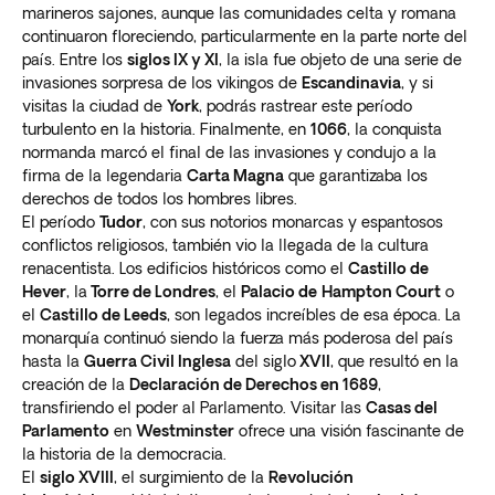
marineros sajones, aunque las comunidades celta y romana
continuaron floreciendo, particularmente en la parte norte del
país. Entre los
siglos IX y XI
, la isla fue objeto de una serie de
invasiones sorpresa de los vikingos de
Escandinavia
, y si
visitas la ciudad de
York
, podrás rastrear este período
turbulento en la historia. Finalmente, en
1066
, la conquista
normanda marcó el final de las invasiones y condujo a la
firma de la legendaria
Carta Magna
que garantizaba los
derechos de todos los hombres libres.
El período
Tudor
, con sus notorios monarcas y espantosos
conflictos religiosos, también vio la llegada de la cultura
renacentista. Los edificios históricos como el
Castillo de
Hever
, la
Torre de Londres
, el
Palacio de
Hampton Court
o
el
Castillo de Leeds
, son legados increíbles de esa época. La
monarquía continuó siendo la fuerza más poderosa del país
hasta la
Guerra Civil Inglesa
del siglo
XVII
, que resultó en la
creación de la
Declaración de Derechos en 1689
,
transfiriendo el poder al Parlamento. Visitar las
Casas del
Parlamento
en
Westminster
ofrece una visión fascinante de
la historia de la democracia.
El
siglo XVIII
, el surgimiento de la
Revolución