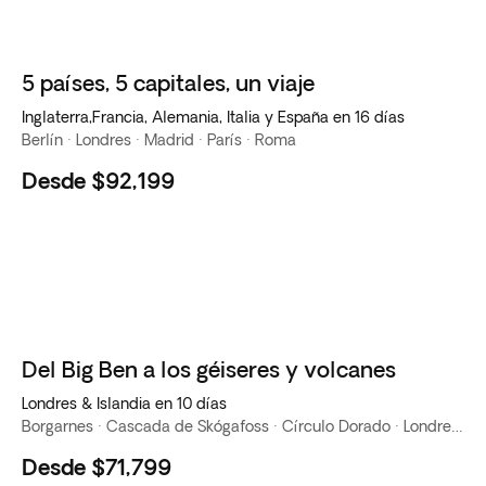
5 países, 5 capitales, un viaje
Inglaterra,Francia, Alemania, Italia y España en 16 días
Berlín · Londres · Madrid · París · Roma
Desde
$92,199
Del Big Ben a los géiseres y volcanes
Londres & Islandia en 10 días
Borgarnes · Cascada de Skógafoss · Círculo Dorado · Londres · Montaña Kirkjufell · Península de Snaefellsnes · Playa Reynisfjara · Reikiavik · Vik
Desde
$71,799