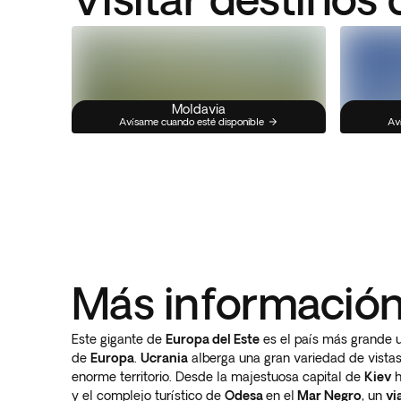
Moldavia
Avísame cuando esté disponible
Av
Más información
Este gigante de
Europa del Este
es el país más grande 
de
Europa
.
Ucrania
alberga una gran variedad de vistas
enorme territorio. Desde la majestuosa capital de
Kiev
h
y el complejo turístico de
Odesa
en el
Mar Negro
, un
vi