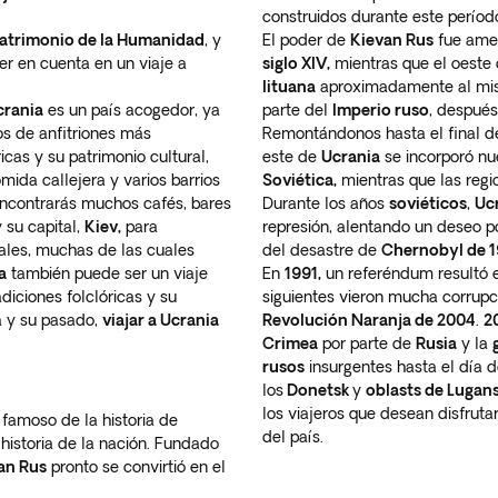
construidos durante este períod
atrimonio de la Humanidad
, y
El poder de
Kievan Rus
fue amen
er en cuenta en un viaje a
siglo XIV,
mientras que el oeste
lituana
aproximadamente al mis
crania
es un país acogedor, ya
parte del
Imperio ruso
, después
os de anfitriones más
Remontándonos hasta el final d
cas y su patrimonio cultural,
este de
Ucrania
se incorporó n
ida callejera y varios barrios
Soviética,
mientras que las regi
ncontrarás muchos cafés, bares
Durante los años
soviéticos
,
Uc
 su capital,
Kiev,
para
represión, alentando un deseo p
rales, muchas de las cuales
del desastre de
Chernobyl de 
a
también puede ser un viaje
En
1991,
un referéndum resultó 
radiciones folclóricas y su
siguientes vieron mucha corrupci
ra y su pasado,
viajar a Ucrania
Revolución Naranja de 2004
.
2
Crimea
por parte de
Rusia
y la
rusos
insurgentes hasta el día d
los
Donetsk
y
oblasts de Lugan
los viajeros que desean disfruta
famoso de la historia de
del país.
historia de la nación. Fundado
an Rus
pronto se convirtió en el