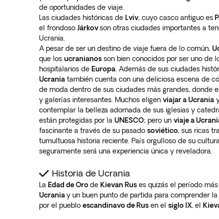
de oportunidades de viaje.
Las ciudades históricas de
Lviv
, cuyo casco antiguo es
P
el frondoso
Járkov
son otras ciudades importantes a ten
Ucrania.
A pesar de ser un destino de viaje fuera de lo común,
U
que los
ucranianos
son bien conocidos por ser uno de l
hospitalarios de
Europa
. Además de sus ciudades históri
Ucrania
también cuenta con una deliciosa escena de com
de moda dentro de sus ciudades más grandes, donde e
y galerías interesantes. Muchos eligen
viajar a Ucrania
y
contemplar la belleza adornada de sus iglesias y cated
están protegidas por la
UNESCO
; pero un
viaje a Ucrani
fascinante a través de su pasado
soviético
, sus ricas t
tumultuosa historia reciente. País orgulloso de su cultu
seguramente será una experiencia única y reveladora.
Historia de Ucrania
La
Edad de Oro
de
Kievan Rus
es quizás el período más 
Ucrania
y un buen punto de partida para comprender la 
por el pueblo
escandinavo de Rus
en el
siglo IX
, el
Kiev