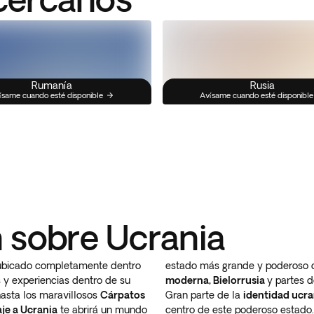
Rumanía
Rusia
ísame cuando esté disponible
Avísame cuando esté disponible
 sobre Ucrania
ubicado completamente dentro
estado más grande y poderoso
 y experiencias dentro de su
moderna, Bielorrusia
y partes 
asta los maravillosos
Cárpatos
Gran parte de la
identidad ucr
aje a Ucrania
te abrirá un mundo
centro de este poderoso estado