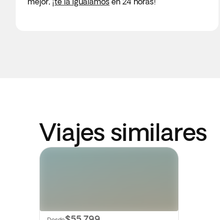
mejor,
¡te la igualamos
en 24 horas!
Viajes similares
$55,799
Desde