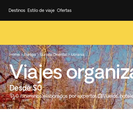
Destinos
Estilo de viaje
Ofertas
Home
Europa
Europa Oriental
Ucrania



Viajes organi
Desde $0
0 itinerarios elaborados por expertos
Vuelos, hotel