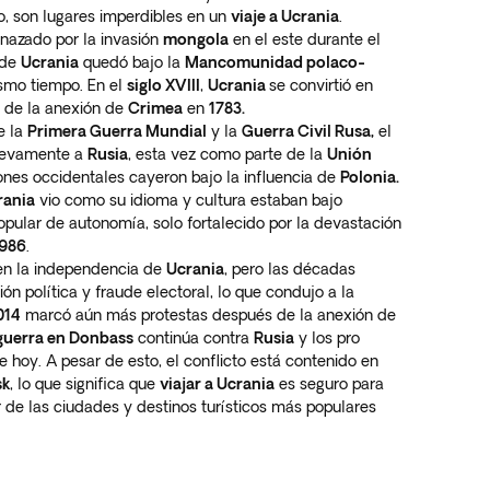
o, son lugares imperdibles en un
viaje a Ucrania
.
azado por la invasión
mongola
en el este durante el
 de
Ucrania
quedó bajo la
Mancomunidad polaco-
mo tiempo. En el
siglo XVIII
,
Ucrania
se convirtió en
 de la anexión de
Crimea
en
1783.
e la
Primera Guerra Mundial
y la
Guerra Civil Rusa,
el
uevamente a
Rusia
, esta vez como parte de la
Unión
ones occidentales cayeron bajo la influencia de
Polonia.
rania
vio como su idioma y cultura estaban bajo
opular de autonomía, solo fortalecido por la devastación
1986
.
en la independencia de
Ucrania
, pero las décadas
ón política y fraude electoral, lo que condujo a la
014
marcó aún más protestas después de la anexión de
guerra en Donbass
continúa contra
Rusia
y los pro
e hoy. A pesar de esto, el conflicto está contenido en
sk
, lo que significa que
viajar a Ucrania
es seguro para
r de las ciudades y destinos turísticos más populares