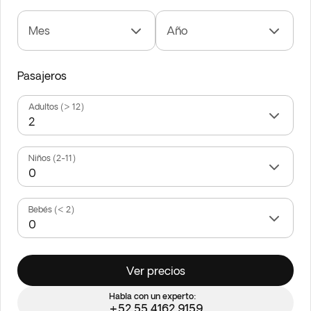
Mes
Año
Pasajeros
Adultos (> 12)
Niños (2-11)
Bebés (< 2)
Ver precios
Habla con un experto:
+52 55 4162 9159