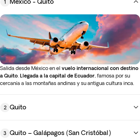
México - Quito
1
Salida desde México en el
vuelo internacional con destino
a Quito
.
Llegada a la capital de Ecuador
, famosa por su
cercanía a las montañas andinas y su antigua cultura inca.
Traslado al hotel y
resto del
día libre
para explorar la
cultura relajada de la sierra ecuatoriana y visitar el
encantador centro colonial de Quito, lleno de una hermosa
Quito
2
arquitectura de los siglos XVI y XVII. Alojamiento.
Si desea disponer de la habitación del hotel antes de las
14:00
puede añadir el servicio de
early check-in
con un
Quito – Galápagos (San Cristóbal)
3
coste adicional. En caso de que le interese, podrá ver el