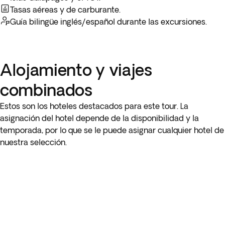
Tasas aéreas y de carburante.
Galapaguera
, un criadero de las enormes y autéctonas
Guía bilingüe inglés/español durante las excursiones.
tortugas de Galápagos con pasarelas de madera para andar
entre estos gentiles gigantes.
Aprovecha al máximo tu tiempo en Ecuador agregando
nuestro paquete de 3 fantásticas excursiones opcionales
Alojamiento y viajes
"Experiencias en la Mitad del
Mundo"
en el siguiente paso
del proceso de reserva.
combinados
Estos son los hoteles destacados para este tour. La
asignación del hotel depende de la disponibilidad y la
temporada, por lo que se le puede asignar cualquier hotel de
nuestra selección.