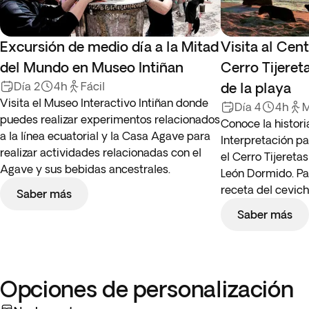
Excursión de medio día a la Mitad
Visita al Cent
del Mundo en Museo Intiñan
Cerro Tijeret
Día 2
4h
Fácil
de la playa
Visita el Museo Interactivo Intiñan donde
Día 4
4h
M
puedes realizar experimentos relacionados
Conoce la historia
a la línea ecuatorial y la Casa Agave para
Interpretación pa
realizar actividades relacionadas con el
el Cerro Tijereta
Agave y sus bebidas ancestrales.
León Dormido. Pa
receta del cevich
Saber más
Saber más
Opciones de personalización