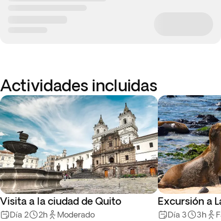
Actividades incluidas
Visita a la ciudad de Quito
Excursión a L
Día 2
2h
Moderado
Día 3
3h
F