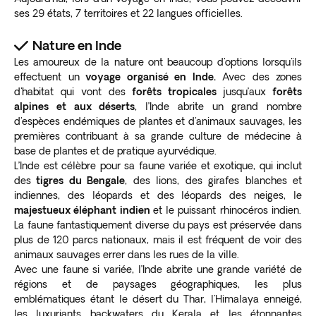
ses 29 états, 7 territoires et 22 langues officielles.
Nature en Inde
Les amoureux de la nature ont beaucoup d'options lorsqu'ils
effectuent un
voyage organisé en Inde.
Avec des zones
d'habitat qui vont des
forêts tropicales
jusqu’aux
forêts
alpines et aux déserts
, l’Inde abrite un grand nombre
d'espèces endémiques de plantes et d'animaux sauvages, les
premières contribuant à sa grande culture de médecine à
base de plantes et de pratique ayurvédique.
L’Inde est célèbre pour sa faune variée et exotique, qui inclut
des
tigres du Bengale
, des lions, des girafes blanches et
indiennes, des léopards et des léopards des neiges, le
majestueux éléphant indien
et le puissant rhinocéros indien.
La faune fantastiquement diverse du pays est préservée dans
plus de 120 parcs nationaux, mais il est fréquent de voir des
animaux sauvages errer dans les rues de la ville.
Avec une faune si variée, l’Inde abrite une grande variété de
régions et de paysages géographiques, les plus
emblématiques étant le désert du Thar, l'Himalaya enneigé,
les luxuriants backwaters du Kerala et les étonnantes