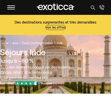
Des destinations surprenantes et très demandées
Voir les offres
Home
Asie
Sous-Continent Indien
Inde



Séjours Inde
Jusqu'à - 60 %
10 des itinéraires conçus par des experts
Vols, hôtels et activités inclus
La garantie du meilleur prix
Excellent