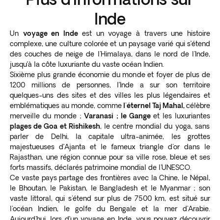
Inde
Un
voyage en Inde
est un voyage à travers une histoire
complexe, une culture colorée et un paysage varié qui s’étend
des couches de neige de l'Himalaya, dans le nord de l'Inde,
jusqu’à la côte luxuriante du vaste océan Indien.
Sixième plus grande économie du monde et foyer de plus de
1200 millions de personnes, l’Inde a sur son territoire
quelques-uns des sites et des villes les plus légendaires et
emblématiques au monde, comme
l'éternel Taj Mahal,
célèbre
merveille du monde ;
Varanasi ; le Gange
et les luxuriantes
plages de Goa et Rishikesh
, le centre mondial du yoga, sans
parler de Delhi, la capitale ultra-animée, les grottes
majestueuses d’Ajanta et le fameux triangle d'or dans le
Rajasthan, une région connue pour sa ville rose, bleue et ses
forts massifs, déclarés patrimoine mondial de l'UNESCO.
Ce vaste pays partage des frontières avec la Chine, le Népal,
le Bhoutan, le Pakistan, le Bangladesh et le Myanmar ; son
vaste littoral, qui s'étend sur plus de 7500 km, est situé sur
l'océan Indien, le golfe du Bengale et la mer d'Arabie.
Aujourd'hui, lors d’un voyage en Inde, vous pouvez découvrir