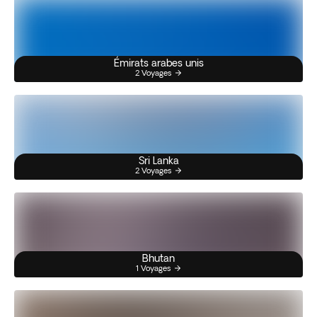
Émirats arabes unis
2 Voyages
Sri Lanka
2 Voyages
Bhutan
1 Voyages