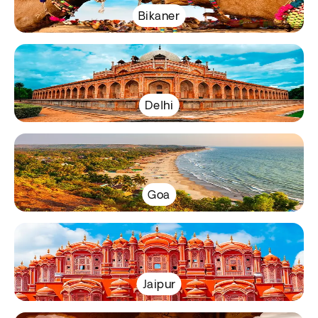
Bikaner
Delhi
Goa
Jaipur