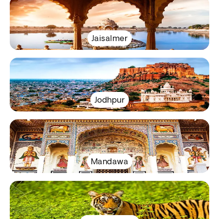
Jaisalmer
Jodhpur
Mandawa