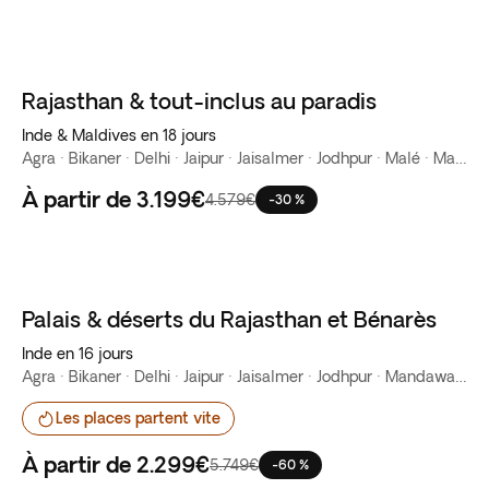
Rajasthan & tout-inclus au paradis
Inde & Maldives en 18 jours
Agra · Bikaner · Delhi · Jaipur · Jaisalmer · Jodhpur · Malé · Mandawa
À partir de
3.199€
4.579€
-30 %
Palais & déserts du Rajasthan et Bénarès
Vente Flash
Inde en 16 jours
Agra · Bikaner · Delhi · Jaipur · Jaisalmer · Jodhpur · Mandawa · Varanasi
Les places partent vite
À partir de
2.299€
5.749€
-60 %