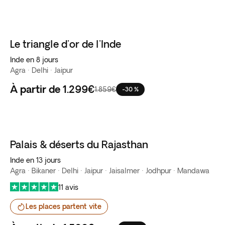
Le triangle d'or de l'Inde
Inde en 8 jours
Agra · Delhi · Jaipur
À partir de
1.299€
1.859€
-30 %
Palais & déserts du Rajasthan
Best seller
Inde en 13 jours
Agra · Bikaner · Delhi · Jaipur · Jaisalmer · Jodhpur · Mandawa
11 avis
Les places partent vite