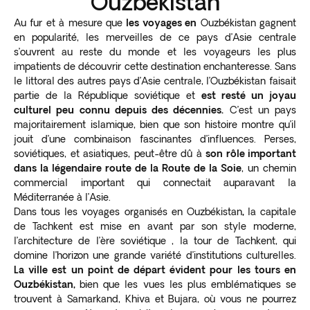
Ouzbékistan
Au fur et à mesure que
les voyages en
Ouzbékistan gagnent
en popularité, les merveilles de ce pays d’Asie centrale
s’ouvrent au reste du monde et les voyageurs les plus
impatients de découvrir cette destination enchanteresse. Sans
le littoral des autres pays d’Asie centrale, l’Ouzbékistan faisait
partie de la République soviétique et
est resté un joyau
culturel peu connu depuis des décennies.
C’est un pays
majoritairement islamique, bien que son histoire montre qu’il
jouit d’une combinaison fascinantes d’influences. Perses,
soviétiques, et asiatiques, peut-être dû à
son rôle important
dans la légendaire route de la Route de la Soie
, un chemin
commercial important qui connectait auparavant la
Méditerranée à l’Asie.
Dans tous les voyages organisés en Ouzbékistan
,
la capitale
de Tachkent est mise en avant par son style moderne,
l’architecture de l’ère soviétique , la tour de Tachkent, qui
domine l’horizon une grande variété d’institutions culturelles.
La ville est un point de départ évident pour les tours en
Ouzbékistan,
bien que les vues les plus emblématiques se
trouvent à Samarkand, Khiva et Bujara, où vous ne pourrez