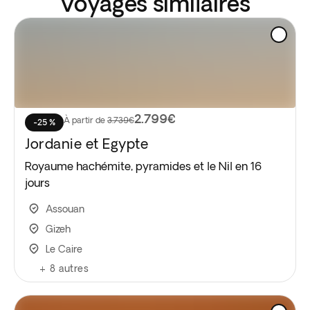
Voyages similaires
2.799€
À partir de
3.739€
-25 %
Jordanie et Egypte
Royaume hachémite, pyramides et le Nil en 16
jours
Assouan
Gizeh
Le Caire
+
8
autres