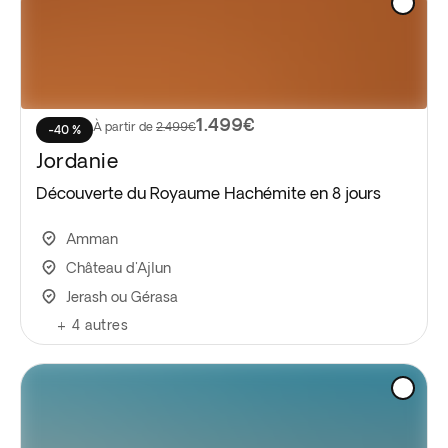
1.499€
À partir de
2.499€
-40 %
Jordanie
Découverte du Royaume Hachémite en 8 jours
Amman
Château d'Ajlun
Jerash ou Gérasa
+
4
autres