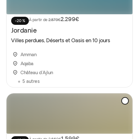
2.299€
À partir de
2.879€
-20 %
Jordanie
Villes perdues, Déserts et Oasis en 10 jours
Amman
Aqaba
Château d'Ajlun
+
5
autres
1.599€