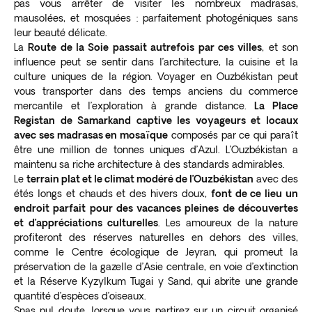
pas vous arrêter de visiter les nombreux madrasas,
mausolées, et mosquées : parfaitement photogéniques sans
leur beauté délicate.
La
Route de la Soie passait autrefois par ces villes
, et son
influence peut se sentir dans l’architecture, la cuisine et la
culture uniques de la région. Voyager en Ouzbékistan peut
vous transporter dans des temps anciens du commerce
mercantile et l’exploration à grande distance.
La Place
Registan de Samarkand captive les voyageurs et locaux
avec ses madrasas en mosaïque
composés par ce qui paraît
être une million de tonnes uniques d’Azul. L’Ouzbékistan a
maintenu sa riche architecture à des standards admirables.
Le
terrain plat et le climat modéré de l’Ouzbékistan
avec des
étés longs et chauds et des hivers doux,
font de ce lieu un
endroit parfait pour des vacances pleines de découvertes
et d’appréciations culturelles
. Les amoureux de la nature
profiteront des réserves naturelles en dehors des villes,
comme le Centre écologique de Jeyran, qui promeut la
préservation de la gazelle d’Asie centrale, en voie d’extinction
et la Réserve Kyzylkum Tugai y Sand, qui abrite une grande
quantité d’espèces d’oiseaux.
Snas nul doute, lorsque vous partirez sur un circuit organisé