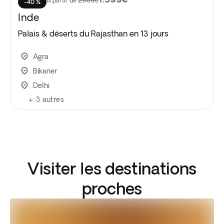
À partir de
2.669€
-40 %
Inde
Palais & déserts du Rajasthan en 13 jours
Agra
Bikaner
Delhi
+
3
autres
Visiter les destinations
proches