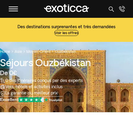
Des destinations surprenantes et très demandées
Voir les offres
Home
Asie
Moyen-Orient
Ouzbékistan



Séjours Ouzbékistan
De 0€
0 des itinéraires conçus par des experts
Vols, hôtels et activités inclus
La garantie du meilleur prix
Excellent