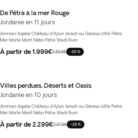
De Pétra à la mer Rouge
Les favoris
Jordanie en 11 jours
Amman
·
Aqaba
·
Château d'Ajlun
·
Jerash ou Gérasa
·
Little Petra
·
Mer Morte
·
Mont Nébo
·
Pétra
·
Wadi Rum
À partir de
1.999€
2.859€
-30 %
Villes perdues, Déserts et Oasis
Jordanie en 10 jours
Amman
·
Aqaba
·
Château d'Ajlun
·
Jerash ou Gérasa
·
Little Petra
·
Mer Morte
·
Mont Nébo
·
Pétra
·
Wadi Rum
À partir de
2.299€
2.879€
-20 %