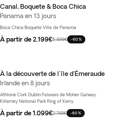
Canal, Boquete & Boca Chica
Vente Flash
Panama en 13 jours
Boca Chica
·
Boquete
·
Ville de Panama
À partir de
2.199€
5.499€
-60 %
À la découverte de l'île d'Émeraude
Vente Flash
Irlande en 8 jours
Athlone
·
Cork
·
Dublin
·
Falaises de Moher
·
Galway
·
Killarney National Park
·
Ring of Kerry
À partir de
1.099€
2.749€
-60 %