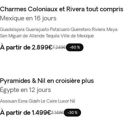
Charmes Coloniaux et Rivera tout compris
Vente Flash
Mexique en 16 jours
Guadalajara
·
Guanajuato
·
Patzcuaro
·
Queretaro
·
Riviera Maya
·
San Miguel de Allende
·
Tequila
·
Ville de Mexique
À partir de
2.899€
7.249€
-60 %
Pyramides & Nil en croisière plus
Égypte en 12 jours
Assouan
·
Esna
·
Gizeh
·
Le Caire
·
Luxor
·
Nil
À partir de
1.499€
2.149€
-30 %