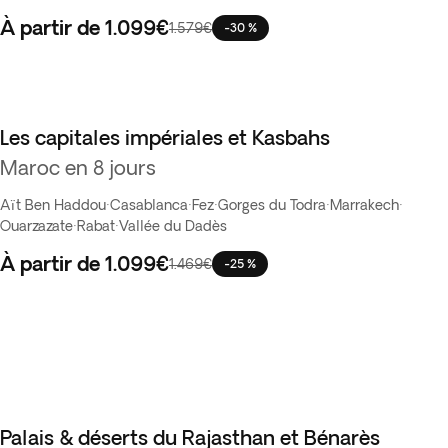
À partir de
1.099€
1.579€
-30 %
Les capitales impériales et Kasbahs
Best seller
Maroc en 8 jours
Aït Ben Haddou
·
Casablanca
·
Fez
·
Gorges du Todra
·
Marrakech
·
Ouarzazate
·
Rabat
·
Vallée du Dadès
À partir de
1.099€
1.469€
-25 %
Palais & déserts du Rajasthan et Bénarès
Vente Flash