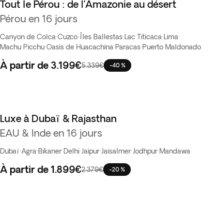
Tout le Pérou : de l’Amazonie au désert
Pérou en 16 jours
Canyon de Colca
·
Cuzco
·
Îles Ballestas
·
Lac Titicaca
·
Lima
·
Machu Picchu
·
Oasis de Huacachina
·
Paracas
·
Puerto Maldonado
À partir de
3.199€
5.339€
-40 %
Luxe à Dubaï & Rajasthan
EAU & Inde en 16 jours
Dubaï
·
Agra
·
Bikaner
·
Delhi
·
Jaipur
·
Jaisalmer
·
Jodhpur
·
Mandawa
À partir de
1.899€
2.379€
-20 %