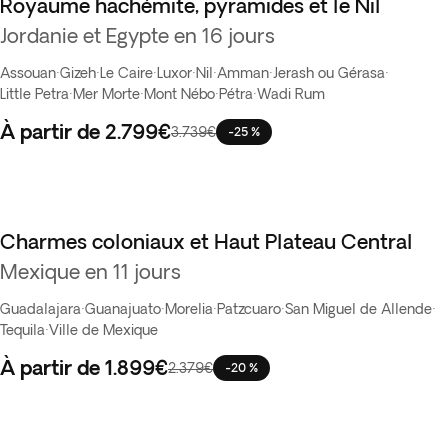
Royaume hachémite, pyramides et le Nil
Jordanie et Egypte en 16 jours
Assouan
·
Gizeh
·
Le Caire
·
Luxor
·
Nil
·
Amman
·
Jerash ou Gérasa
·
Little Petra
·
Mer Morte
·
Mont Nébo
·
Pétra
·
Wadi Rum
À partir de
2.799€
3.739€
-25 %
Charmes coloniaux et Haut Plateau Central
Mexique en 11 jours
Guadalajara
·
Guanajuato
·
Morelia
·
Patzcuaro
·
San Miguel de Allende
·
Tequila
·
Ville de Mexique
À partir de
1.899€
2.379€
-20 %