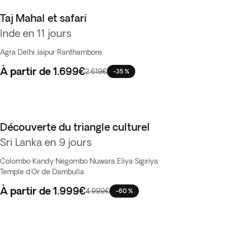
Taj Mahal et safari
Inde en 11 jours
Agra
·
Delhi
·
Jaipur
·
Ranthambore
À partir de
1.699€
2.619€
-35 %
Découverte du triangle culturel
Vente Flash
Sri Lanka en 9 jours
Colombo
·
Kandy
·
Negombo
·
Nuwara Eliya
·
Sigiriya
·
Temple d'Or de Dambulla
À partir de
1.999€
4.999€
-60 %