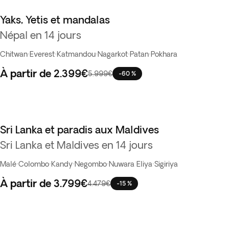
Yaks, Yetis et mandalas
Vente Flash
Népal en 14 jours
Chitwan
·
Everest
·
Katmandou
·
Nagarkot
·
Patan
·
Pokhara
À partir de
2.399€
5.999€
-60 %
Sri Lanka et paradis aux Maldives
Sri Lanka et Maldives en 14 jours
Malé
·
Colombo
·
Kandy
·
Negombo
·
Nuwara Eliya
·
Sigiriya
À partir de
3.799€
4.479€
-15 %