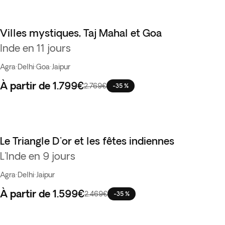
Villes mystiques, Taj Mahal et Goa
Inde en 11 jours
Agra
·
Delhi
·
Goa
·
Jaipur
À partir de
1.799€
2.769€
-35 %
Le Triangle D'or et les fêtes indiennes
L'Inde en 9 jours
Agra
·
Delhi
·
Jaipur
À partir de
1.599€
2.469€
-35 %