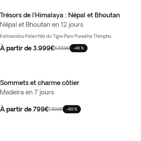
Trésors de l’Himalaya : Népal et Bhoutan
Best seller
Népal et Bhoutan en 12 jours
Katmandou
·
Patan
·
Nid du Tigre
·
Paro
·
Punakha
·
Thimphu
À partir de
3.999€
6.669€
-40 %
Sommets et charme côtier
Vente Flash
Madeira en 7 jours
À partir de
799€
1.999€
-60 %