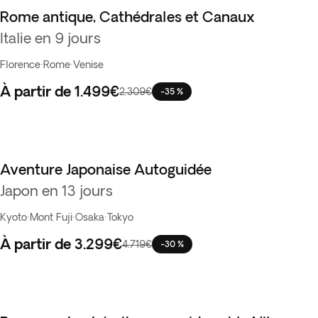
Rome antique, Cathédrales et Canaux
Italie en 9 jours
Florence
·
Rome
·
Venise
À partir de
1.499€
2.309€
-35 %
Aventure Japonaise Autoguidée
Best seller
Japon en 13 jours
Kyoto
·
Mont Fuji
·
Osaka
·
Tokyo
À partir de
3.299€
4.719€
-30 %