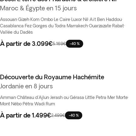
Maroc & Égypte en 15 jours
Assouan
·
Gizeh
·
Kom Ombo
·
Le Caire
·
Luxor
·
Nil
·
Aït Ben Haddou
·
Casablanca
·
Fez
·
Gorges du Todra
·
Marrakech
·
Ouarzazate
·
Rabat
·
Vallée du Dadès
À partir de
3.099€
5.169€
-40 %
Découverte du Royaume Hachémite
Best seller
Jordanie en 8 jours
Amman
·
Château d'Ajlun
·
Jerash ou Gérasa
·
Little Petra
·
Mer Morte
·
Mont Nébo
·
Pétra
·
Wadi Rum
À partir de
1.499€
2.499€
-40 %