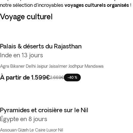
notre sélection d'incroyables
voyages culturels organisés
!
Voyage culturel
Palais & déserts du Rajasthan
Best seller
Inde en 13 jours
Agra
·
Bikaner
·
Delhi
·
Jaipur
·
Jaisalmer
·
Jodhpur
·
Mandawa
À partir de
1.599€
2.669€
-40 %
Pyramides et croisière sur le Nil
Best seller
Égypte en 8 jours
Assouan
·
Gizeh
·
Le Caire
·
Luxor
·
Nil