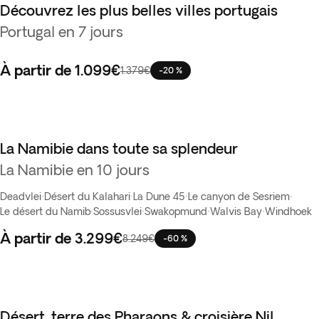
Découvrez les plus belles villes portugais
Portugal en 7 jours
À partir de
1.099€
1.379€
-20 %
La Namibie dans toute sa splendeur
Vente Flash
La Namibie en 10 jours
Deadvlei
·
Désert du Kalahari
·
La Dune 45
·
Le canyon de Sesriem
·
Le désert du Namib
·
Sossusvlei
·
Swakopmund
·
Walvis Bay
·
Windhoek
À partir de
3.299€
8.249€
-60 %
Désert, terre des Pharaons & croisière Nil