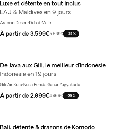
Luxe et détente en tout inclus
EAU & Maldives en 9 jours
Arabian Desert
·
Dubaï
·
Malé
À partir de
3.599€
5.539€
-35 %
De Java aux Gili, le meilleur d’Indonésie
Indonésie en 19 jours
Gili Air
·
Kuta
·
Nusa Penida
·
Sanur
·
Yogyakarta
À partir de
2.899€
4.469€
-35 %
Bali, détente & dragons de Komodo