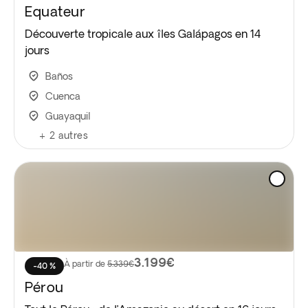
Equateur
Découverte tropicale aux îles Galápagos en 14
jours
Baños
Cuenca
Guayaquil
+
2
autres
3.199€
À partir de
5.339€
-40 %
Pérou