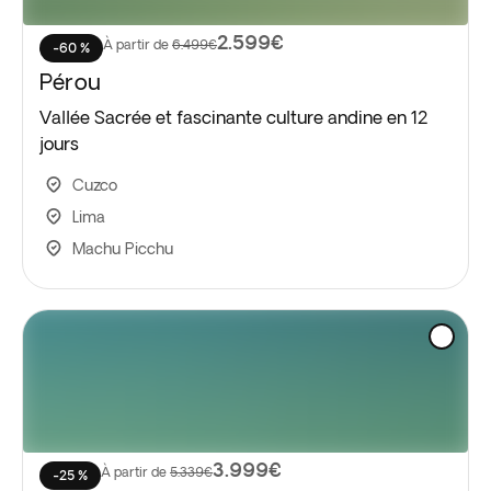
2.599€
À partir de
6.499€
-60 %
Pérou
Vallée Sacrée et fascinante culture andine en 12
jours
Cuzco
Lima
Machu Picchu
3.999€
À partir de
5.339€
-25 %