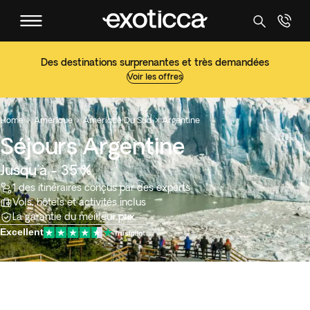
Des destinations surprenantes et très demandées
Voir les offres
Home
Amérique
Amérique Du Sud
Argentine



Séjours Argentine
Jusqu'à - 35 %
1 des itinéraires conçus par des experts
Vols, hôtels et activités inclus
La garantie du meilleur prix
Excellent