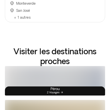
Monteverde
San José
+
1
autres
Visiter les destinations
proches
Pérou
2 Voyages