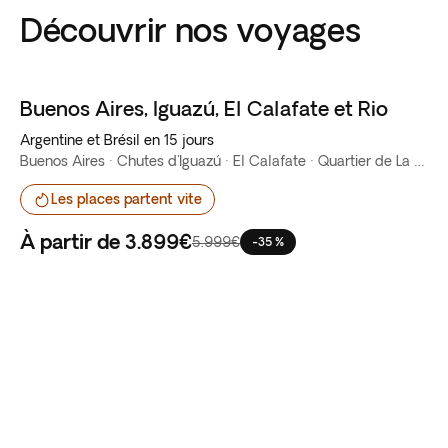
Découvrir nos voyages
Buenos Aires, Iguazú, El Calafate et Rio
Best seller
Argentine et Brésil en 15 jours
Buenos Aires · Chutes d'Iguazú · El Calafate · Quartier de La Boca · Rio de Janeiro · San Telmo
Les places partent vite
À partir de
3.899€
5.999€
-35 %