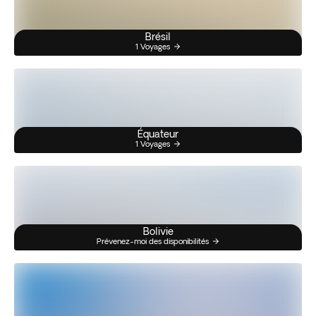
Brésil
1 Voyages
Équateur
1 Voyages
Bolivie
Prévenez-moi des disponibilités