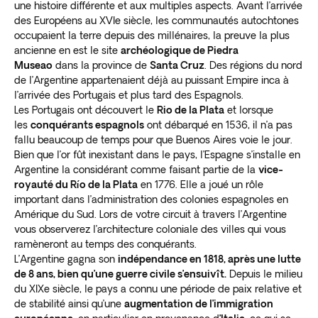
une histoire différente et aux multiples aspects. Avant l’arrivée
des Européens au XVIe siècle, les communautés autochtones
occupaient la terre depuis des millénaires, la preuve la plus
ancienne en est le site
archéologique de Piedra
Museao
dans la province de
Santa Cruz
. Des régions du nord
de l’Argentine appartenaient déjà au puissant Empire inca à
l’arrivée des Portugais et plus tard des Espagnols.
Les Portugais ont découvert le
Rio de la Plata
et lorsque
les
conquérants espagnols
ont débarqué en 1536, il n’a pas
fallu beaucoup de temps pour que Buenos Aires voie le jour.
Bien que l’or fût inexistant dans le pays, l’Espagne s’installe en
Argentine la considérant comme faisant partie de la
vice-
royauté du Río de la Plata
en 1776. Elle a joué un rôle
important dans l’administration des colonies espagnoles en
Amérique du Sud. Lors de votre circuit à travers l’Argentine
vous observerez l’architecture coloniale des villes qui vous
ramèneront au temps des conquérants.
L’Argentine gagna son
indépendance en 1818, après une lutte
de 8 ans, bien qu’une guerre civile s’ensuivît.
Depuis le milieu
du XIXe siècle, le pays a connu une période de paix relative et
de stabilité ainsi qu’une
augmentation de l’immigration