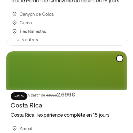
Tout le Pérou : de l’Amazonie au désert en 16 jours
Canyon de Colca
Cuzco
Îles Ballestas
+
5
autres
2.699€
À partir de
4.159€
-35 %
Costa Rica
Costa Rica, l’expérience complète en 15 jours
Arenal