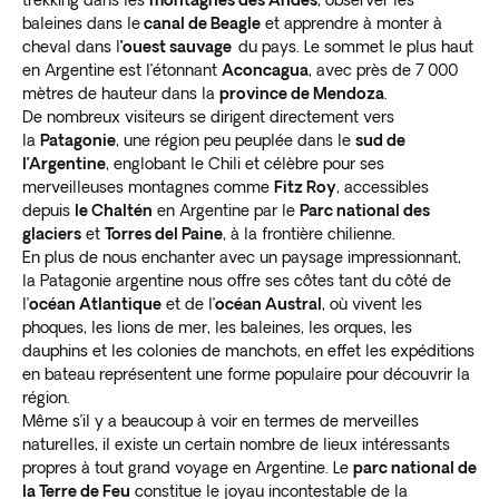
baleines dans le
canal de Beagle
et apprendre à monter à
cheval dans l
’ouest sauvage
du pays. Le sommet le plus haut
en Argentine est l’étonnant
Aconcagua
, avec près de 7 000
mètres de hauteur dans la
province de Mendoza
.
De nombreux visiteurs se dirigent directement vers
la
Patagonie
, une région peu peuplée dans le
sud de
l’Argentine
, englobant le Chili et célèbre pour ses
merveilleuses montagnes comme
Fitz Roy
, accessibles
depuis
le Chaltén
en Argentine par le
Parc national des
glaciers
et
Torres del Paine
, à la frontière chilienne.
En plus de nous enchanter avec un paysage impressionnant,
la Patagonie argentine nous offre ses côtes tant du côté de
l’
océan Atlantique
et de l’
océan Austral
, où vivent les
phoques, les lions de mer, les baleines, les orques, les
dauphins et les colonies de manchots, en effet les expéditions
en bateau représentent une forme populaire pour découvrir la
région.
Même s’il y a beaucoup à voir en termes de merveilles
naturelles, il existe un certain nombre de lieux intéressants
propres à tout grand voyage en Argentine. Le
parc national de
la Terre de Feu
constitue le joyau incontestable de la