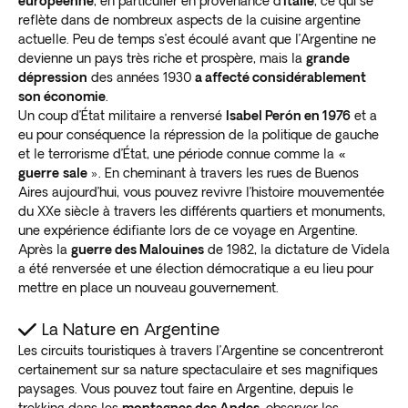
européenne
, en particulier en provenance d
’Italie
, ce qui se
reflète dans de nombreux aspects de la cuisine argentine
actuelle. Peu de temps s’est écoulé avant que l’Argentine ne
devienne un pays très riche et prospère, mais la
grande
dépression
des années 1930
a affecté considérablement
son économie
.
Un coup d’État militaire a renversé
Isabel Perón en 1976
et a
eu pour conséquence la répression de la politique de gauche
et le terrorisme d’État, une période connue comme la
«
guerre
sale
». En cheminant à travers les rues de Buenos
Aires aujourd’hui, vous pouvez revivre l’histoire mouvementée
du XXe siècle à travers les différents quartiers et monuments,
une expérience édifiante lors de ce voyage en Argentine.
Après la
guerre des Malouines
de 1982, la dictature de Videla
a été renversée et une élection démocratique a eu lieu pour
mettre en place un nouveau gouvernement.
La Nature en Argentine
Les circuits touristiques à travers l’Argentine se concentreront
certainement sur sa nature spectaculaire et ses magnifiques
paysages. Vous pouvez tout faire en Argentine, depuis le
trekking dans les
montagnes des Andes
, observer les