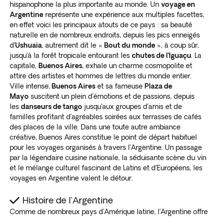
hispanophone la plus importante au monde. Un
voyage en
Argentine
représente une expérience aux multiples facettes,
en effet voici les principaux atouts de ce pays : sa beauté
naturelle en de nombreux endroits, depuis les pics enneigés
d’
Ushuaia
, autrement dit le «
Bout du monde
», à coup sûr,
jusqu’à la forêt tropicale entourant les
chutes de l’Iguaçu
. La
capitale,
Buenos Aires
, exhale un charme cosmopolite et
attire des artistes et hommes de lettres du monde entier.
Ville intense,
Buenos Aires
et sa fameuse
Plaza de
Mayo
suscitent un plein d’émotions et de passions, depuis
les
danseurs de tango
jusqu’aux groupes d’amis et de
familles profitant d’agréables soirées aux terrasses de cafés
des places de la ville. Dans une toute autre ambiance
créative, Buenos Aires constitue le point de départ habituel
pour les voyages organisés à travers l’Argentine. Un passage
par la légendaire cuisine nationale, la séduisante scène du vin
et le mélange culturel fascinant de Latins et d’Européens, les
voyages en Argentine valent le détour.
Histoire de l’Argentine
Comme de nombreux pays d’Amérique latine, l’Argentine offre