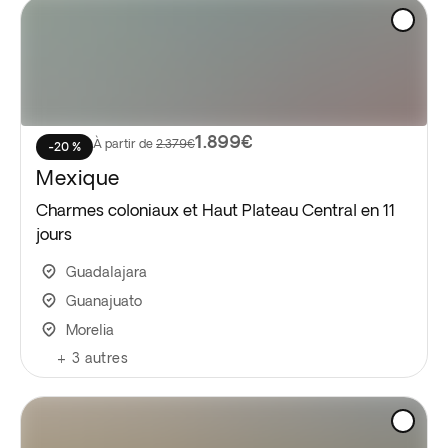
1.899€
À partir de
2.379€
-20 %
Mexique
Charmes coloniaux et Haut Plateau Central en 11
jours
Guadalajara
Guanajuato
Morelia
+
3
autres