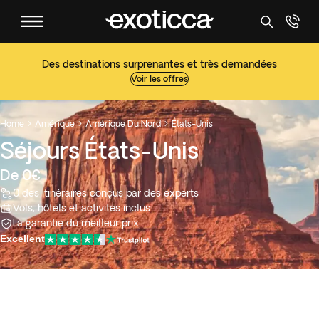
Des destinations surprenantes et très demandées
Voir les offres
Home
Amérique
Amérique Du Nord
États-Unis



Séjours États-Unis
De 0€
0 des itinéraires conçus par des experts
Vols, hôtels et activités inclus
La garantie du meilleur prix
Excellent