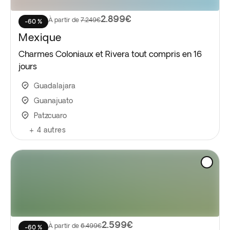
2.899€
À partir de
7.249€
-60 %
Mexique
Charmes Coloniaux et Rivera tout compris en 16
jours
Guadalajara
Guanajuato
Patzcuaro
+
4
autres
2.599€
À partir de
6.499€
-60 %