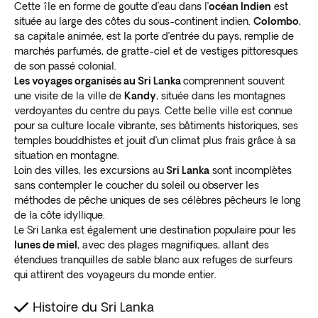
Cette île en forme de goutte d’eau dans l’
océan Indien
est
about 148 km (92 miles) east of the capital.
située au large des côtes du sous-continent indien.
Colombo
,
The cave temple, also called the Golden Temple, is a
sa capitale animée, est la porte d’entrée du pays, remplie de
UNESCO World Heritage Site. It’s the
largest, best-
marchés parfumés, de gratte-ciel et de vestiges pittoresques
preserved cave complex on the island
de son passé colonial.
.
Les voyages organisés au Sri Lanka
comprennent souvent
The overhanging rock towers 160 meters (525 feet)
une visite de la ville de
Kandy
, située dans les montagnes
into the air. The major attractions are in five central
verdoyantes du centre du pays. Cette belle ville est connue
caves beneath it.
Over 150 statues and paintings
pour sa culture locale vibrante, ses bâtiments historiques, ses
depict Siddhartha Gautama
, aka “the Buddha.”
temples bouddhistes et jouit d’un climat plus frais grâce à sa
Koggala
situation en montagne.
Loin des villes, les excursions au
Sri Lanka
sont incomplètes
The town of Koggala has
sans contempler le coucher du soleil ou observer les
one of the longest beaches
méthodes de pêche uniques de ses célèbres pêcheurs le long
in the country
. It’s a popular destination on many Sri
de la côte idyllique.
Lanka beach holiday packages. Located beside a
Le Sri Lanka est également une destination populaire pour les
lagoon on the south coast, it’s near hotspots like
lunes de miel
, avec des plages magnifiques, allant des
Unawatuna and Weligama.
étendues tranquilles de sable blanc aux refuges de surfeurs
The Koggala Lake offers rich biodiversity and a
qui attirent des voyageurs du monde entier.
myriad of hidden inlets
to explore. You can take a
boat ride and island hop to see Buddhist temples or a
Histoire du Sri Lanka