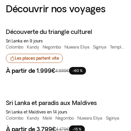
Découvrir nos voyages
Découverte du triangle culturel
Vente Flash
Sri Lanka en 9 jours
Colombo · Kandy · Negombo · Nuwara Eliya · Sigiriya · Temple d'Or de Dambulla
Les places partent vite
À partir de
1.999€
4.999€
-60 %
Sri Lanka et paradis aux Maldives
Sri Lanka et Maldives en 14 jours
Colombo · Kandy · Malé · Negombo · Nuwara Eliya · Sigiriya
À partir de
3.799€
4.479€
-15 %