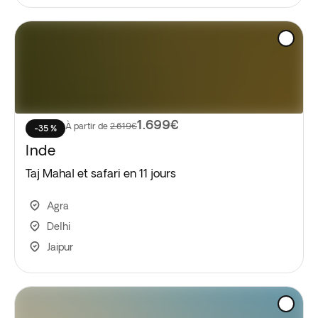
1.699€
À partir de
2.619€
-35 %
Inde
Taj Mahal et safari en 11 jours
Agra
Delhi
Jaipur