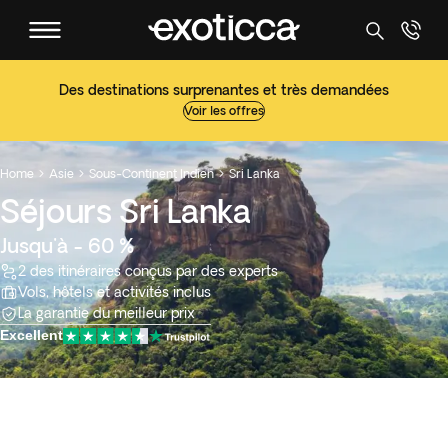
Des destinations surprenantes et très demandées
Voir les offres
Home
Asie
Sous-Continent Indien
Sri Lanka



Séjours Sri Lanka
Jusqu'à - 60 %
2 des itinéraires conçus par des experts
Vols, hôtels et activités inclus
La garantie du meilleur prix
Excellent