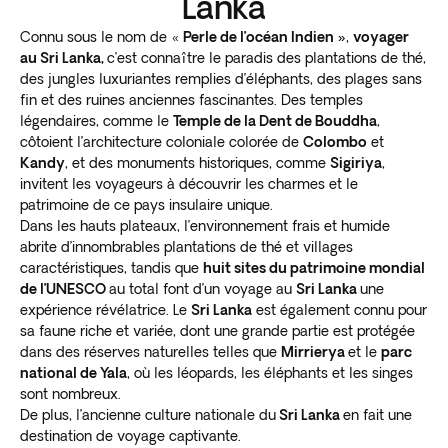
Lanka
capital and largest city in the country. It was once
fully guided options
. You can also chat to us to
called the “Garden City of the East.”
Connu sous le nom de «
Perle de l’océan Indien »
,
voyager
arrange a private tour.
au Sri Lanka,
c’est connaître le paradis des plantations de thé,
Catch a game of cricket if you’re a sports fan. Get an
Crafted by our own travel experts
des jungles luxuriantes remplies d’éléphants, des plages sans
authentic experience by visiting
stunning temples,
fin et des ruines anciennes fascinantes. Des temples
parks, and historical sights
. Picnic in Viharamahadevi
Exoticca’s team of travel specialists has crafted
légendaires, comme le
Temple de la Dent de Bouddha
,
Park, a large area with fountains, sculptures, and an
hundreds of epic holiday packages to countries
côtoient l’architecture coloniale colorée de
Colombo
et
enormous gold Buddha.
Kandy
, et des monuments historiques, comme
Sigiriya
,
worldwide.
Our travel experts use this experience to
The national museum resides within a stunning 19th-
invitent les voyageurs à découvrir les charmes et le
curate fascinating and action-packed Sri Lanka
century neo-baroque building. Collections detail the
patrimoine de ce pays insulaire unique.
tours
.
Dans les hauts plateaux, l’environnement frais et humide
historical kingdoms with
ancient artifacts and recent
We collaborate with experienced guides and reliable
abrite d’innombrables plantations de thé et villages
colonial-era relics
.
service providers at each destination.
Our local
caractéristiques, tandis que
huit sites du patrimoine mondial
Walk along the Galle Face Green, an
extensive open
partners are the driving force behind our tours
. They
de l’UNESCO
au total font d’un voyage au
Sri Lanka
une
area and seaside promenade
. Families come for the
carry out each itinerary to ensure a safe and
expérience révélatrice. Le
Sri Lanka
est également connu pour
flying kites and bubble-blowers. Friends meet to hang
sa faune riche et variée, dont une grande partie est protégée
memorable holiday experience.
out, and others sit and people-watch.
dans des réserves naturelles telles que
Mirrierya
et le
parc
Dambulla Caves
national de Yala
, où les léopards, les éléphants et les singes
sont nombreux.
De plus, l’ancienne culture nationale du
Sri Lanka
en fait une
A visit to the city of Dambulla is essential on your
destination de voyage captivante.
trip to Sri Lanka
. Located in the country’s center, it’s