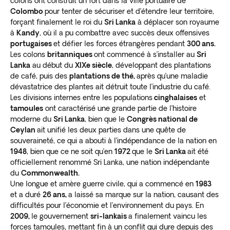
colons ont construit un fort dans la ville portuaire de
seated, and reclining Buddhas. Learn about flavoring
Colombo
pour tenter de sécuriser et d’étendre leur territoire,
agents at the intriguing Ranweli Spice Garden.
forçant finalement le roi du
Sri Lanka
à déplacer son royaume
Sri Lanka: Off the beaten path
à
Kandy
, où il a pu combattre avec succès deux offensives
portugaises
et défier les forces étrangères pendant
300 ans.
Les colons
britanniques
ont commencé à s’installer au
Sri
Here are some lesser known attractions to consider:
Lanka
au début du
XIXe siècle
, développant des plantations
Kandy showcases an
iconic procession known
de café, puis des
plantations de thé,
après qu’une maladie
as the Festival of the Tooth
. The Esala Perahera
dévastatrice des plantes ait détruit toute l’industrie du café.
occurs each year for ten days in July/August.
Les divisions internes entre les populations
cinghalaises
et
Troupes of traditional dancers follow the
tamoules
ont caractérisé une grande partie de l’histoire
procession.
moderne du
Sri Lanka
, bien que le
Congrès national de
Ceylan
Chill out on secluded beaches
ait unifié les deux parties dans une quête de
in Tangalle and
souveraineté, ce qui a abouti à l’indépendance de la nation en
Talala, east of Galle. Goyambokka has a sandy
1948
, bien que ce ne soit qu’en
1972
que le
Sri Lanka
ait été
beach, palm trees, and a few bars and
officiellement renommé Sri Lanka, une nation indépendante
restaurants.
du
Commonwealth.
Go
scuba diving and surfing
up the east coast
Une longue et amère guerre civile, qui a commencé en
1983
for a Sri Lanka adventure tour. There’s also
et a duré
26 ans,
a laissé sa marque sur la nation, causant des
dolphin spotting in Trincomalee.
difficultés pour l’économie et l’environnement du pays. En
2009,
le gouvernement
sri-lankais
a finalement vaincu les
forces tamoules, mettant fin à un conflit qui dure depuis des