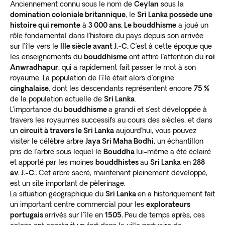
monastery.
Anciennement connu sous le nom de
Ceylan
sous la
Watch stilt fishermen practice their traditional method
domination coloniale britannique
, le
Sri Lanka possède une
histoire qui remonte
à
3 000 ans. Le bouddhisme
a joué un
at Ahangama. Visit the turtle hatchery at Habaraduwa.
rôle fondamental dans l’histoire du pays depuis son arrivée
Renowned author Martin Wickramasinghe was born in
sur l’île vers le
IIIe siècle avant J.-C.
C’est à cette époque que
Koggala.
The Folk Museum in his name is another
les enseignements du
bouddhisme
ont attiré l’attention du
roi
fascinating attraction
.
Anwradhapur
, qui a rapidement fait passer le mot à son
Matale
royaume. La population de l’île était alors d’origine
cinghalaise
, dont les descendants représentent encore
75 %
Just 20 km (13 miles) north of Kandy, Matale is the
de la population actuelle de
Sri Lanka
.
L’importance du
bouddhisme
a grandi et s’est développée à
second-largest town in the central area.
It’s known for
travers les royaumes successifs au cours des siècles, et dans
its agriculture, especially spices, rubber, and tea
.
un
circuit à travers le Sri Lanka
aujourd’hui, vous pouvez
Matale is a fantastic place to go on a cultural tour of Sri
visiter le célèbre arbre
Jaya Sri Maha Bodhi
, un échantillon
Lanka.
pris de l’arbre sous lequel le
Bouddha
lui-même a été éclairé
Visit the Sri Muthumariamman Temple for a
typically
et apporté par les moines
bouddhistes
au
Sri Lanka
en
288
colorful Hindu shrine
. It’s dedicated to the goddess of
av. J.-C..
Cet arbre sacré, maintenant pleinement développé,
rain and fertility. The 33 m (108 feet) tower boasts
est un site important de pèlerinage.
La situation géographique du
Sri Lanka
en a historiquement fait
sculptures of over a thousand deities.
un important centre commercial pour les
explorateurs
Aluvihara Rock Cave Temple is
a Buddhist shelter
portugais
arrivés sur l’île en
1505.
Peu de temps après, ces
painted in religious iconography
. There are standing,