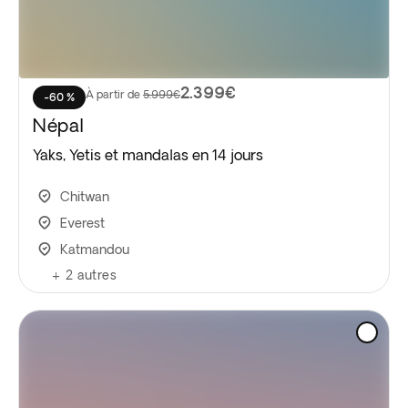
2.399€
À partir de
5.999€
-60 %
Népal
Yaks, Yetis et mandalas en 14 jours
Chitwan
Everest
Katmandou
+
2
autres