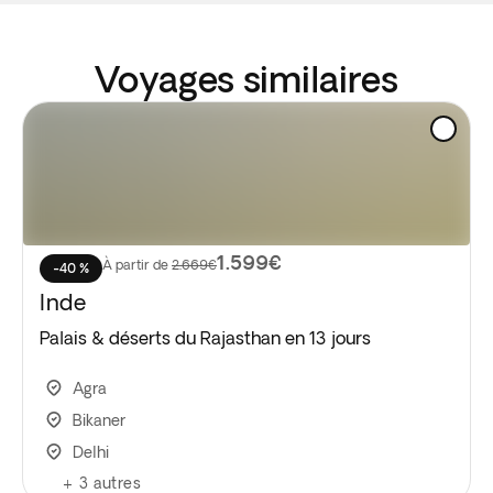
Voyages similaires
1.599€
À partir de
2.669€
-40 %
Inde
Palais & déserts du Rajasthan en 13 jours
Agra
Bikaner
Delhi
+
3
autres