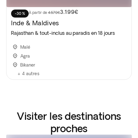
3.199€
À partir de
4.579€
-30 %
Inde & Maldives
Rajasthan & tout-inclus au paradis en 18 jours
Malé
Agra
Bikaner
+
4
autres
Visiter les destinations
proches