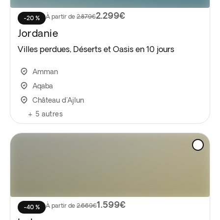
2.299€
À partir de
2.879€
-20 %
Jordanie
Villes perdues, Déserts et Oasis en 10 jours
Amman
Aqaba
Château d'Ajlun
+
5
autres
1.599€
À partir de
2.669€
-40 %