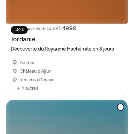
1.499€
À partir de
2.499€
-40 %
Jordanie
Découverte du Royaume Hachémite en 8 jours
Amman
Château d'Ajlun
Jerash ou Gérasa
+
4
autres