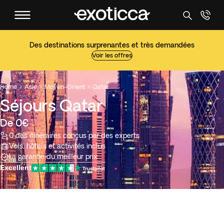
Des destinations surprenantes et très demandées
Voir les offres
Home
Asie
Moyen-Orient
Qatar



Séjours Qatar
De 0€
0 des itinéraires conçus par des experts
Vols, hôtels et activités inclus
La garantie du meilleur prix
Excellent