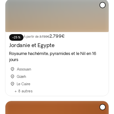
2.799€
À partir de
3.739€
-25 %
Jordanie et Egypte
Royaume hachémite, pyramides et le Nil en 16
jours
Assouan
Gizeh
Le Caire
+
8
autres