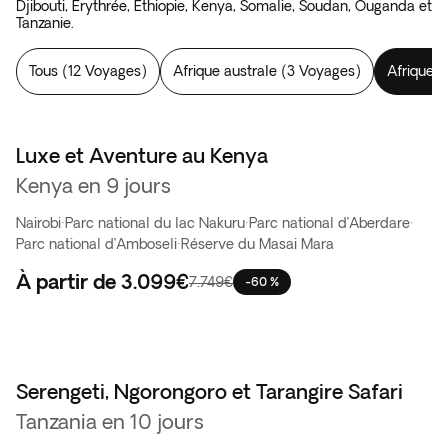
Djibouti, Érythrée, Éthiopie, Kenya, Somalie, Soudan, Ouganda et
Tanzanie.
Tous
(
12 Voyages
)
Afrique australe
(
3 Voyages
)
Afrique d
Luxe et Aventure au Kenya
Vente Flash
Kenya en 9 jours
Nairobi
·
Parc national du lac Nakuru
·
Parc national d’Aberdare
·
Parc national d’Amboseli
·
Réserve du Masai Mara
À partir de
3.099€
7.749€
-60 %
Serengeti, Ngorongoro et Tarangire Safari
Tanzania en 10 jours