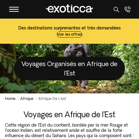
Des destinations surprenantes et très demandées
Voir les offres
Voyages Organisés en Afrique de
l’Est
Home
Afrique
Afrique De L’est


Voyages en Afrique de l’Est
Cette région de l’Est du contient, bordée par la mer Rouge et
l’océan Indien, est relativement aride et souffre de la forte
influence du désert du Sahara. Les pays qui la composent sont :