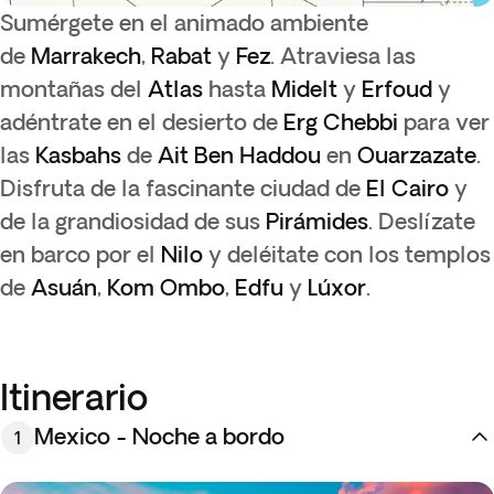
Sumérgete en el animado ambiente
de
Marrakech
,
Rabat
y
Fez
. Atraviesa las
montañas del
Atlas
hasta
Midelt
y
Erfoud
y
adéntrate en el desierto de
Erg Chebbi
para ver
las
Kasbahs
de
Ait Ben Haddou
en
Ouarzazate
.
Disfruta de la fascinante ciudad de
El Cairo
y
de la grandiosidad de sus
Pirámides
. Deslízate
en barco por el
Nilo
y deléitate con los templos
de
Asuán
,
Kom Ombo
,
Edfu
y
Lúxor
.
Itinerario
Mexico - Noche a bordo
1