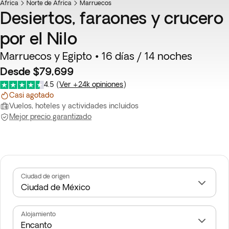
África
Top ventas
Norte de África
Marruecos
Desiertos, faraones y crucero
por el Nilo
Marruecos y Egipto • 16 días / 14 noches
Desde $79,699
4.5
(
Ver +24k opiniones
)
Casi agotado
Vuelos, hoteles y actividades incluidos
Mejor precio garantizado
Ciudad de origen
Alojamiento