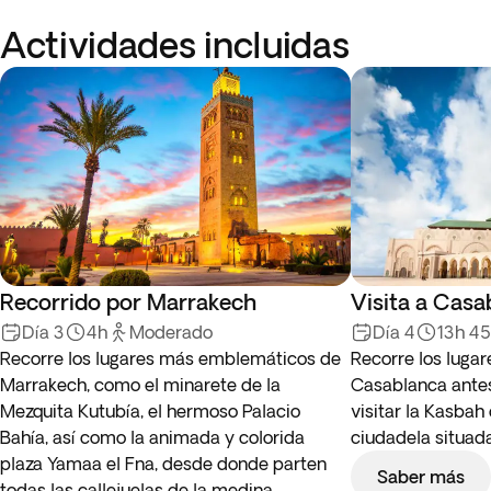
Actividades incluidas
Recorrido por Marrakech
Visita a Casa
Día 3
4h
Moderado
Día 4
13h 4
Recorre los lugares más emblemáticos de
Recorre los luga
Marrakech, como el minarete de la
Casablanca antes
Mezquita Kutubía, el hermoso Palacio
visitar la Kasbah
Bahía, así como la animada y colorida
ciudadela situada
plaza Yamaa el Fna, desde donde parten
Saber más
todas las callejuelas de la medina.