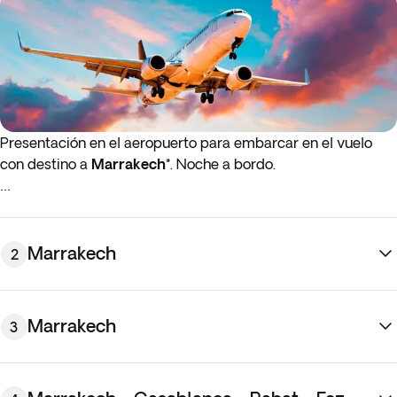
Presentación en el aeropuerto para embarcar en el vuelo
con destino a
Marrakech*
. Noche a bordo.
*
Si el vuelo de ida o de regreso sale de madrugada (antes
de las 4:00 a.m.), debes presentarte en al aeropuerto la
noche anterior al día de salida indicado.
Marrakech
2
Marrakech
3