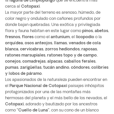
la
laguna de Limpiopungo
que se encuentra más
cerca al
Cotopaxi
.
La mayor parte del terreno es arenoso, húmedo, de
color negro y ondulado con cañones profundos por
donde bajan quebradas. Una exótica y privilegiada
flora y fauna habitan en este lugar como
pinos
,
abetos
,
fresnos
,
flores
como el
antunium
, el
licopodio
o la
orquídea
,
osos anteojos
,
llamas
,
venados de cola
blanca
,
cervicabras
,
zorros
hediondos
,
raposas
,
ratones marsupiales
,
ratones topo
y de campo
,
conejos
,
comadrejas
,
alpacas
,
caballos
ferales
,
pumas
,
zarigüellas
,
tucán andino
,
cóndores
,
colibríes
y
lobos de páramo
.
Los apasionados de la naturaleza pueden encontrar en
el
Parque Nacional de Cotopaxi
paisajes inhóspitos
protagonizados por una de las montañas más
hermosas del planeta y el más bello de los nevados, el
Cotopaxi
, adorado y bautizado por los ancestros
como
“Cuello de Luna”
, con su cono de un blanco