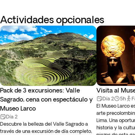
Actividades opcionales
Pack de 3 excursiones: Valle
Visita al Mus
Sagrado, cena con espectáculo y
Día 2
5h
F
El Museo Larco e
Museo Larco
arte precolombin
Día 2
Lima. Una oportun
Descubre la belleza del Valle Sagrado a
historia y la cult
través de una excursión de día completo,
piezas de esta gal