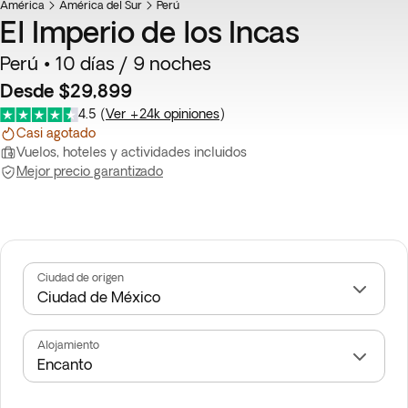
América
Top ventas
América del Sur
Perú
El Imperio de los Incas
Perú • 10 días / 9 noches
Desde $29,899
4.5
(
Ver +24k opiniones
)
Casi agotado
Vuelos, hoteles y actividades incluidos
Mejor precio garantizado
Ciudad de origen
Alojamiento