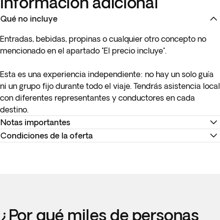
Información adicional
Qué no incluye
Entradas, bebidas, propinas o cualquier otro concepto no
mencionado en el apartado "El precio incluye".
Esta es una experiencia independiente:
no hay un solo guía
ni un grupo fijo
durante todo el viaje. Tendrás asistencia local
con diferentes representantes y conductores en cada
destino.
Notas importantes
Condiciones de la oferta
* Los detalles de tu vuelo interno estarán disponibles como
máximo 15 días antes de la salida o se te proporcionarán en
La información de su billete la podrá encontrar en su
destino.
itinerario de viaje. Recuerde realizar el check-in en la página
web de la compañía aérea o directamente en el mostrador
** Tienes la posibilidad de reservar un seguro adicional en el
de facturación del aeropuerto.
siguiente paso de reserva.
Alojamiento en los hoteles previstos o similares. En caso de
¿Por qué miles de personas
cambio, el alojamiento previsto siempre será de categoría