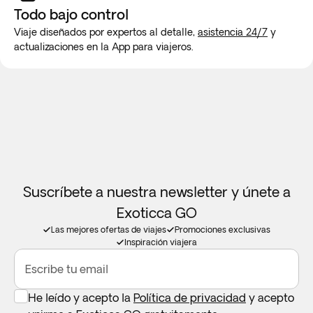
precisa y detallada del pasaporte de todos los pasajeros de
Todo bajo control
la reserva hasta 65 días antes del viaje para poder
Viaje diseñados por expertos al detalle,
asistencia 24/7
y
garantizar el acceso a Machu Picchu.
actualizaciones en la App para viajeros.
Te recomendamos que consultes a tu médico de cabecera
acerca de los posibles efectos del mal de altura.
Suscríbete a nuestra newsletter y únete a
Exoticca GO
Las mejores ofertas de viajes
Promociones exclusivas
Inspiración viajera
Escribe tu email
He leído y acepto la
Política de privacidad
y acepto