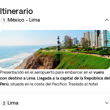
Itinerario
México - Lima
1
Presentación en el aeropuerto para embarcar en el
vuelo
con destino a Lima
.
Llegada a la capital de la República del
Perú
, situada en la costa del Pacífico. Traslado al hotel
y
resto del día libre
para empezar a explorar a nuestro aire
las mágicas plazas y hermosas calles de la ciudad, en las
que destacan los más de 1600 balcones que engalanan las
Lima
2
fachadas de la época colonial y otras bellas construcciones