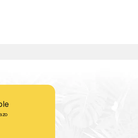
ble
jazo