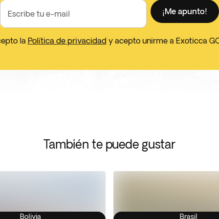
¡Me apunto!
Escribe tu e-mail
cepto la
Política de privacidad
y acepto unirme a Exoticca G
También te puede gustar
Bolivia
Brasil