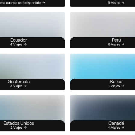
me cuando esté disponible
5 Viajes
Ecuador
Perú
4 Viajes
8 Viajes
Guatemala
Belice
3 Viajes
1 Viajes
Estados Unidos
Canadá
2 Viajes
4 Viajes