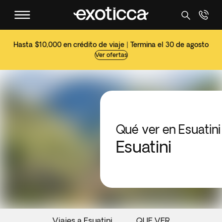
Hasta $10,000 en crédito de viaje | Termina el 30 de agosto
Ver ofertas
Qué ver en Esuatini
Esuatini
Viajes a Esuatini
QUE VER