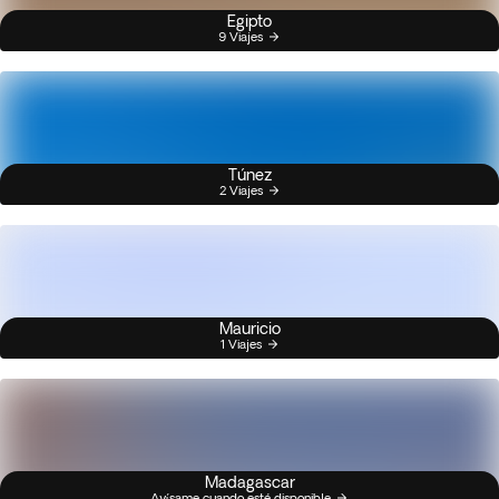
Egipto
9 Viajes
Túnez
2 Viajes
Mauricio
1 Viajes
Madagascar
Avísame cuando esté disponible