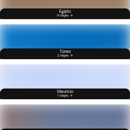
Egipto
9 Viajes
Túnez
2 Viajes
Mauricio
1 Viajes