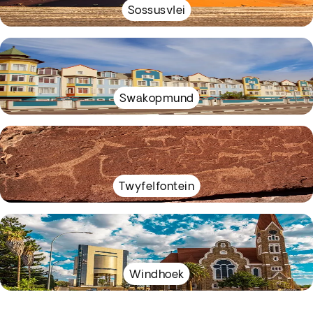
Sossusvlei
Swakopmund
Twyfelfontein
Windhoek