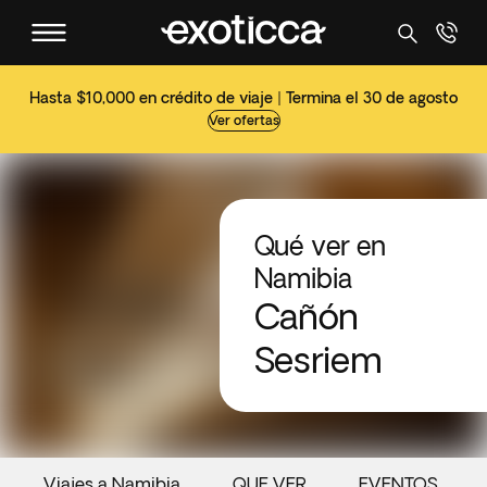
Hasta $10,000 en crédito de viaje | Termina el 30 de agosto
Ver ofertas
Qué ver en
Namibia
Cañón
Sesriem
Viajes a Namibia
QUE VER
EVENTOS