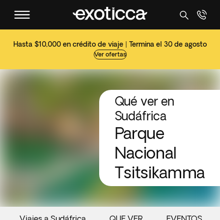
Hasta $10,000 en crédito de viaje | Termina el 30 de agosto
Ver ofertas
Qué ver en
Sudáfrica
Parque
Nacional
Tsitsikamma
Viajes a Sudáfrica
QUE VER
EVENTOS