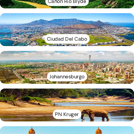
Cañón Río Blyde
Ciudad Del Cabo
Johannesburgo
PN Kruger