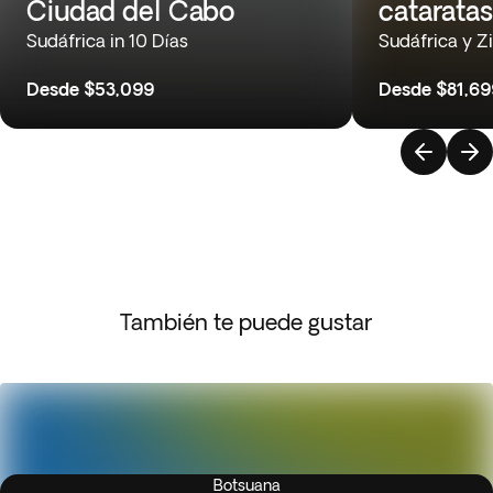
Ciudad del Cabo
cataratas
Sudáfrica in 10 Días
Sudáfrica y Z
Desde
$53,099
Desde
$81,69
También te puede gustar
Botsuana