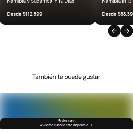
Namibia y Sudáfrica in 19 Días
Namibia in 13
Desde
$112,899
Desde
$88,3
También te puede gustar
Botsuana
Avísame cuando esté disponible