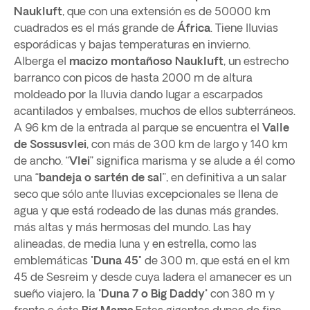
Naukluft
, que con una extensión es de 50000 km
cuadrados es el más grande de
África
. Tiene lluvias
esporádicas y bajas temperaturas en invierno.
Alberga el
macizo montañoso Naukluft
, un estrecho
barranco con picos de hasta 2000 m de altura
moldeado por la lluvia dando lugar a escarpados
acantilados y embalses, muchos de ellos subterráneos.
A 96 km de la entrada al parque se encuentra el
Valle
de Sossusvlei
, con más de 300 km de largo y 140 km
de ancho. “
Vlei
” significa marisma y se alude a él como
una “
bandeja o sartén de sal
”, en definitiva a un salar
seco que sólo ante lluvias excepcionales se llena de
agua y que está rodeado de las dunas más grandes,
más altas y más hermosas del mundo. Las hay
alineadas, de media luna y en estrella, como las
emblemáticas "
Duna 45"
de 300 m, que está en el km
45 de Sesreim y desde cuya ladera el amanecer es un
sueño viajero, la "
Duna 7 o Big Daddy
" con 380 m y