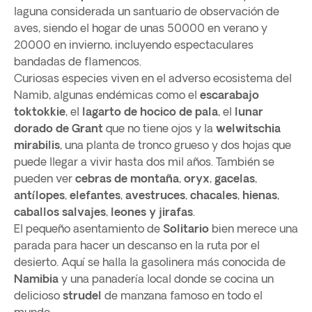
laguna considerada un santuario de observación de
aves, siendo el hogar de unas 50000 en verano y
20000 en invierno, incluyendo espectaculares
bandadas de flamencos.
Curiosas especies viven en el adverso ecosistema del
Namib, algunas endémicas como el
escarabajo
toktokkie
, el
lagarto de hocico de pala
, el
lunar
dorado de Grant
que no tiene ojos y la
welwitschia
mirabilis
, una planta de tronco grueso y dos hojas que
puede llegar a vivir hasta dos mil años. También se
pueden ver
cebras de montaña
,
oryx
,
gacelas
,
antílopes
,
elefantes
,
avestruces
,
chacales
,
hienas
,
caballos salvajes
,
leones y jirafas
.
El pequeño asentamiento de
Solitario
bien merece una
parada para hacer un descanso en la ruta por el
desierto. Aquí se halla la gasolinera más conocida de
Namibia
y una panadería local donde se cocina un
delicioso
strudel
de manzana famoso en todo el