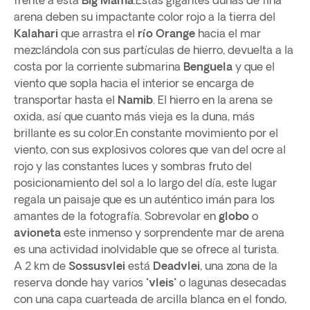
frente a ésta
Big Mama
.Estas gigantes dunas de fina
arena deben su impactante color rojo a la tierra del
Kalahari
que arrastra el
río Orange
hacia el mar
mezclándola con sus partículas de hierro, devuelta a la
costa por la corriente submarina
Benguela
y que el
viento que sopla hacia el interior se encarga de
transportar hasta el
Namib
. El hierro en la arena se
oxida, así que cuanto más vieja es la duna, más
brillante es su color.En constante movimiento por el
viento, con sus explosivos colores que van del ocre al
rojo y las constantes luces y sombras fruto del
posicionamiento del sol a lo largo del día, este lugar
regala un paisaje que es un auténtico imán para los
amantes de la fotografía. Sobrevolar en
globo
o
avioneta
este inmenso y sorprendente mar de arena
es una actividad inolvidable que se ofrece al turista.
A 2 km de
Sossusvlei
está
Deadvlei
, una zona de la
reserva donde hay varios "
vleis
" o lagunas desecadas
con una capa cuarteada de arcilla blanca en el fondo,