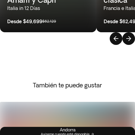
Italia in 12 Días
Francia e Itali
Desde
$49,699
Desde
$62,4
$62,129
También te puede gustar
Andorra
Avísame cuando esté disponible