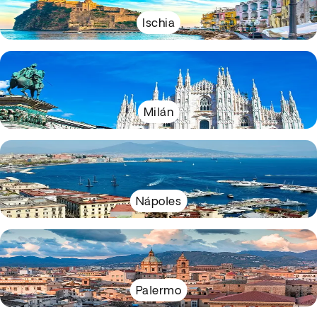
Ischia
Milán
Nápoles
Palermo