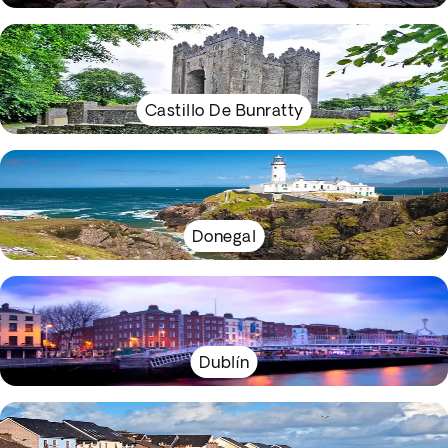
Castillo De Bunratty
Donegal
Dublín