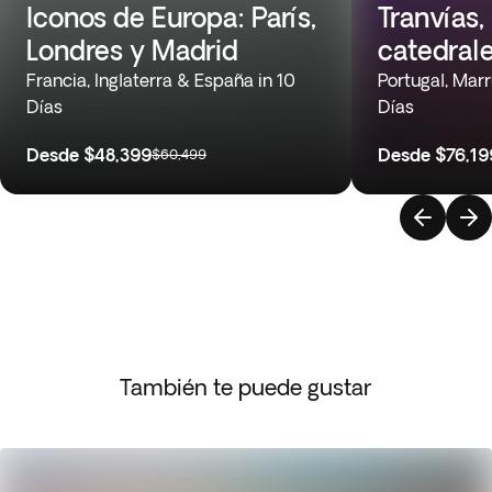
Iconos de Europa: París,
Tranvías,
Londres y Madrid
catedral
Francia, Inglaterra & España in 10
Portugal, Mar
Días
Días
Desde
$48,399
Desde
$76,19
$60,499
También te puede gustar