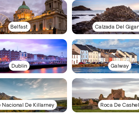
Belfast
Calzada Del Giga
Dublín
Galway
 Nacional De Killarney
Roca De Cashel