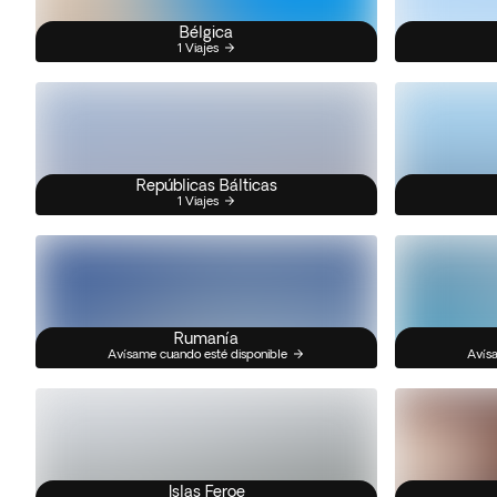
Bélgica
1 Viajes
Repúblicas Bálticas
1 Viajes
Rumanía
Avísame cuando esté disponible
Avísa
Islas Feroe