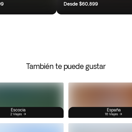
99
Desde
$60,899
También te puede gustar
Escocia
España
2 Viajes
16 Viajes