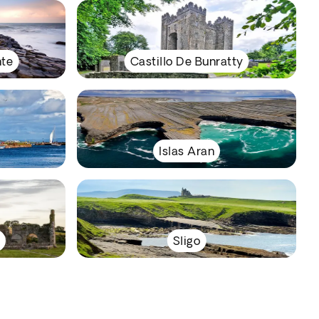
nte
Castillo De Bunratty
Islas Aran
Sligo