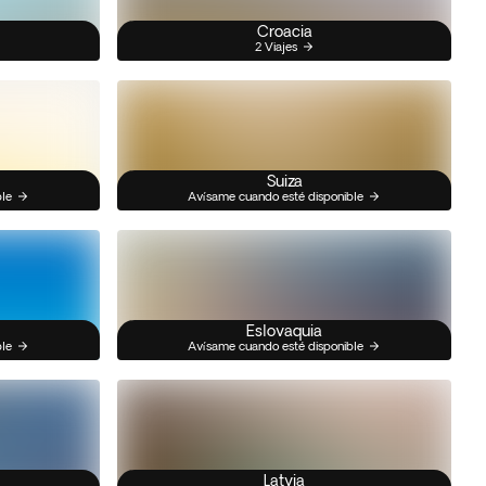
Croacia
2 Viajes
Suiza
ble
Avísame cuando esté disponible
Eslovaquia
ble
Avísame cuando esté disponible
Latvia