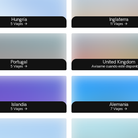
Hungría
Inglaterra
5 Viajes
11 Viajes
Portugal
United Kingdom
5 Viajes
Avísame cuando esté disponi
Islandia
Alemania
5 Viajes
7 Viajes