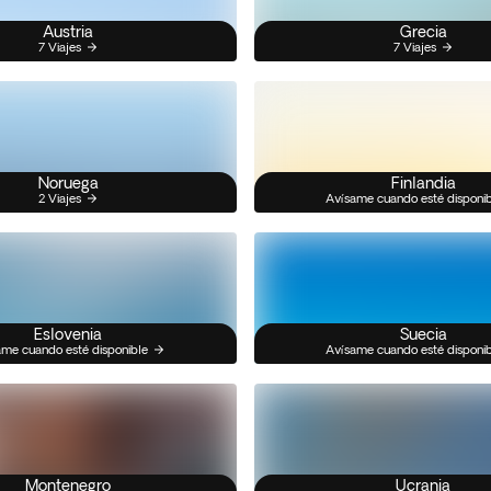
Austria
Grecia
7 Viajes
7 Viajes
Noruega
Finlandia
2 Viajes
Avísame cuando esté disponi
Eslovenia
Suecia
me cuando esté disponible
Avísame cuando esté disponi
Montenegro
Ucrania