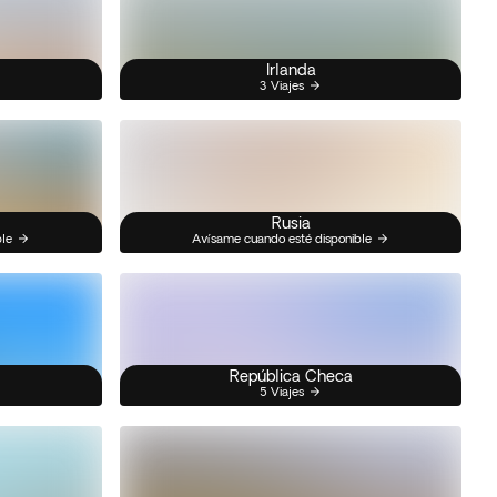
Irlanda
3 Viajes
Rusia
ble
Avísame cuando esté disponible
República Checa
5 Viajes