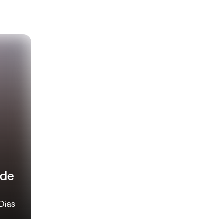
 de
 Días