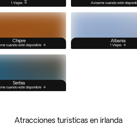
1 Viajes
Avísame cuando esté disponi
Chipre
Albania
me cuando esté disponible
1 Viajes
Serbia
me cuando esté disponible
Atracciones turísticas en irlanda