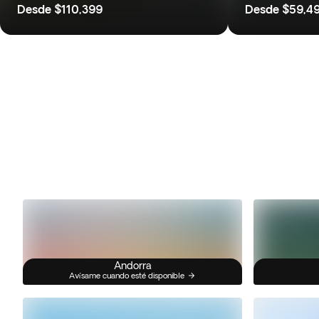
Desde
$110,399
Desde
$59,4
Andorra
Avísame cuando esté disponible