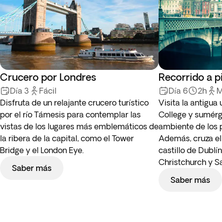
Crucero por Londres
Recorrido a p
Día 3
Fácil
Día 6
2h
M
Disfruta de un relajante crucero turístico
Visita la antigua 
por el río Támesis para contemplar las
College y sumérg
vistas de los lugares más emblemáticos de
ambiente de los 
la ribera de la capital, como el Tower
Además, cruza el 
Bridge y el London Eye.
castillo de Dublí
Christchurch y Sa
Saber más
Saber más