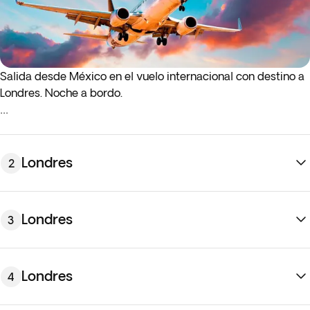
Salida desde México en el vuelo internacional con destino a
Londres. Noche a bordo.
* Si los vuelos de ida o de regreso salen de madrugada
(antes de las 4:00 a. m.), debes llegar al aeropuerto la noche
anterior al día de salida indicado.
Londres
2
Londres
3
Londres
4