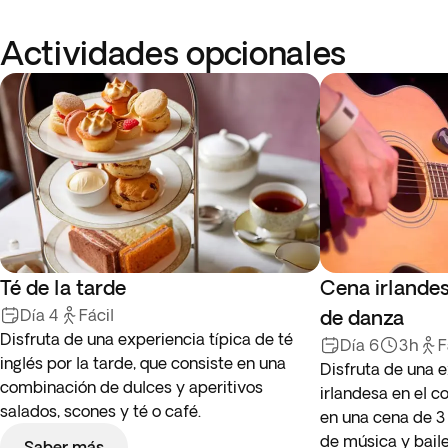
Actividades opcionales
Té de la tarde
Cena irlande
Día 4
Fácil
de danza
Disfruta de una experiencia típica de té
Día 6
3h
F
inglés por la tarde, que consiste en una
Disfruta de una 
combinación de dulces y aperitivos
irlandesa en el c
salados, scones y té o café.
en una cena de 3
de música y baile
Saber más