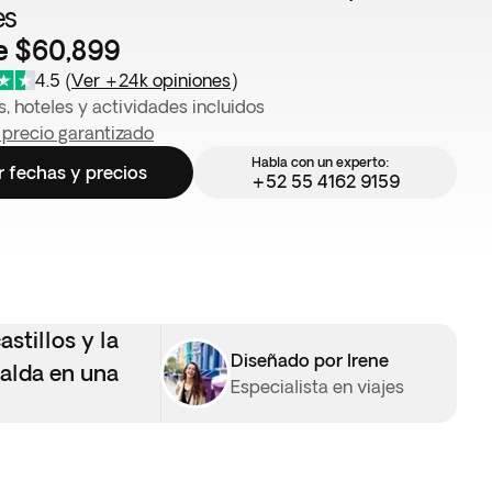
es
e $60,899
4.5
(
Ver +24k opiniones
)
, hoteles y actividades incluidos
 precio garantizado
Habla con un experto:
r fechas y precios
+52 55 4162 9159
stillos y la
Diseñado por Irene
ralda en una
Especialista en viajes