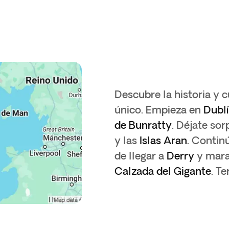
Descubre la historia y c
único. Empieza en
Dubl
de Bunratty
. Déjate so
y las
Islas Aran
. Contin
de llegar a
Derry
y mara
Calzada del Gigante
. T