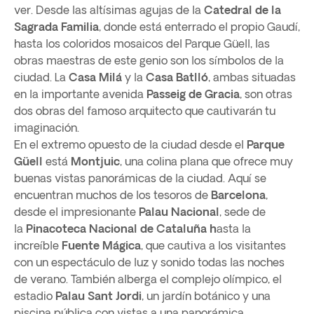
ver. Desde las altísimas agujas de la
Catedral de la
Sagrada Familia
, donde está enterrado el propio Gaudí,
hasta los coloridos mosaicos del Parque Güell, las
obras maestras de este genio son los símbolos de la
ciudad. La
Casa Milá
y la
Casa Batlló
, ambas situadas
en la importante avenida
Passeig de Gracia
, son otras
dos obras del famoso arquitecto que cautivarán tu
imaginación.
En el extremo opuesto de la ciudad desde el
Parque
Güell
está
Montjuic
, una colina plana que ofrece muy
buenas vistas panorámicas de la ciudad. Aquí se
encuentran muchos de los tesoros de
Barcelona
, ​​
desde el impresionante
Palau Nacional
, sede de
la
Pinacoteca Nacional de
Cataluña h
asta la
increíble
Fuente Mágica
, que cautiva a los visitantes
con un espectáculo de luz y sonido todas las noches
de verano. También alberga el complejo olímpico, el
estadio
Palau Sant Jordi
, un jardín botánico y una
piscina pública con vistas a una panorámica