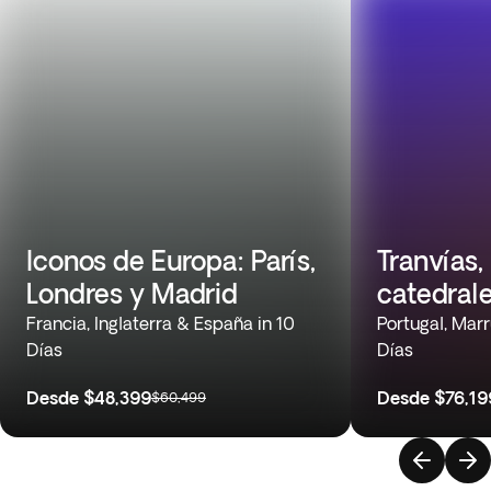
Iconos de Europa: París,
Tranvías,
Londres y Madrid
catedral
Francia, Inglaterra & España in 10
Portugal, Mar
Días
Días
Desde
$48,399
Desde
$76,19
$60,499