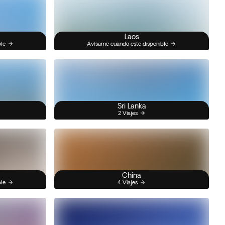
Laos
ble
Avísame cuando esté disponible
Sri Lanka
2 Viajes
China
ble
4 Viajes