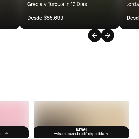
Grecia y Turquía in 12 Días
Jorda
Desde
$65,699
Desd
Israel
ble
Avísame cuando esté disponible