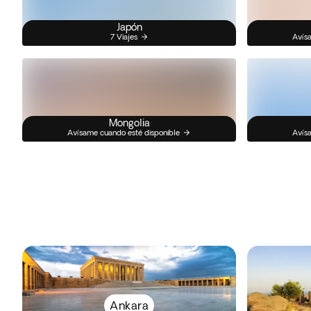
Japón
7 Viajes
Avísa
Mongolia
Avísame cuando esté disponible
Avísa
Ankara