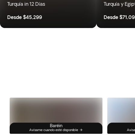
Turquía in 12 Días
Turquía y Egip
Desde
$45,299
Desde
$71,0
Baréin
Avísame cuando esté disponible
Avísa