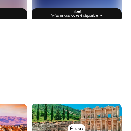
Tíbet
Avísame cuando esté disponible
Èfeso