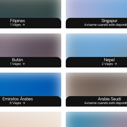
Filipinas
Singapur
1 Viajes
Avísame cuando esté disponi
Bután
Nepal
1 Viajes
2 Viajes
Emiratos Árabes
Arabia Saudí
6 Viajes
Avísame cuando esté disponi