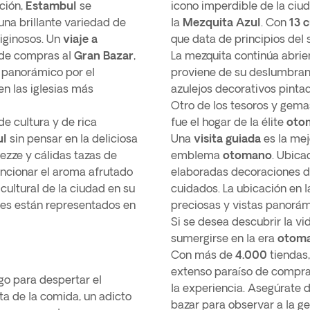
ción,
Estambul
se
icono imperdible de la ciud
una brillante variedad de
la
Mezquita Azul
. Con
13 
tiginosos. Un
viaje a
que data de principios del 
 de compras al
Gran Bazar
,
La mezquita continúa abrie
o panorámico por el
proviene de su deslumbrant
en las iglesias más
azulejos decorativos pintad
Otro de los tesoros y gema
e cultura y de rica
fue el hogar de la élite
oto
ul
sin pensar en la deliciosa
Una
visita guiada
es la mej
ezze y cálidas tazas de
emblema
otomano
. Ubica
encionar el aroma afrutado
elaboradas decoraciones do
cultural de la ciudad en su
cuidados. La ubicación en l
res están representados en
preciosas y vistas panorám
Si se desea descubrir la vi
sumergirse en la era
otom
Con más de
4.000
tiendas,
extenso paraíso de compras 
lgo para despertar el
la experiencia. Asegúrate d
sta de la comida, un adicto
bazar para observar a la g