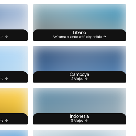
Líbano
ble
Avísame cuando esté disponible
Camboya
ble
2 Viajes
Indonesia
ble
5 Viajes