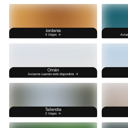
Jordania
4 Viajes
Avísa
Omán
Avísame cuando esté disponible
Tailandia
3 Viajes