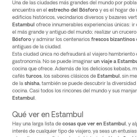
Una de las ciudades más grandes del mundo por pobla
encuentra en el
estrecho del Bósforo
y es el hogar de 
edificios históricos, vecindarios diversos y bazares ver
Estambul
ofrece innumerables experiencias únicas: ir
el más grande y antiguo del mundo; realizar un crucer
Bósforo
y admirar los centenarios
frescos bizantinos
antiguas de la ciudad.
Esta ciudad única no defraudará al viajero hambriento d
gastronomía. No se puede imaginar
un viaje a Estamb
cocina que ofrece. Además de los deliciosos kebabs, m
cafés
turcos
, los sabores clásicos de
Estambul
, sin m
de la
shisha
, también se puede descubrir la diversidad 
cocina. Casi todos los rincones del mundo y sus manja
Estambul
.
Qué ver en Estambul
Hay una larga lista de
cosas que ver en Estambul
, y a
interés de cualquier tipo de viajero, ya seas un entusia