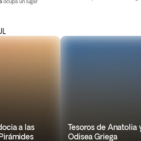
a
ocupa un lugar
UL
ocia a las
Tesoros de Anatolia 
Pirámides
Odisea Griega