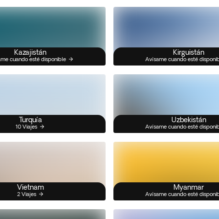
Kazajistán
Kirguistán
me cuando esté disponible
Avísame cuando esté disponi
Turquía
Uzbekistán
10 Viajes
Avísame cuando esté disponi
Vietnam
Myanmar
2 Viajes
Avísame cuando esté disponi