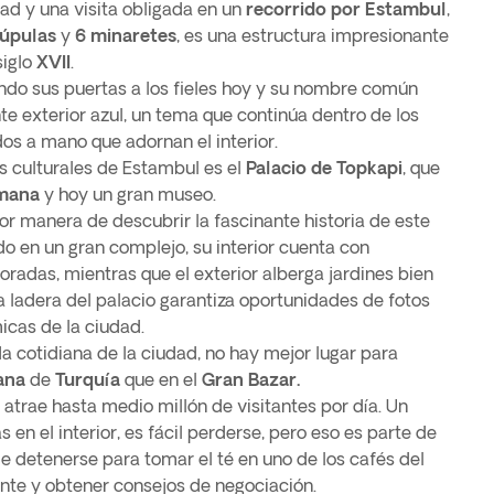
ad y una visita obligada en un
recorrido por Estambul
,
cúpulas
y
6 minaretes
, es una estructura impresionante
siglo
XVII
.
ndo sus puertas a los fieles hoy y su nombre común
e exterior azul, un tema que continúa dentro de los
os a mano que adornan el interior.
s culturales de Estambul es el
Palacio de Topkapi
, que
mana
y hoy un gran museo.
or manera de descubrir la fascinante historia de este
do en un gran complejo, su interior cuenta con
radas, mientras que el exterior alberga jardines bien
a ladera del palacio garantiza oportunidades de fotos
icas de la ciudad.
da cotidiana de la ciudad, no hay mejor lugar para
ana
de
Turquía
que en el
Gran Bazar.
 atrae hasta medio millón de visitantes por día. Un
en el interior, es fácil perderse, pero eso es parte de
e detenerse para tomar el té en uno de los cafés del
ente y obtener consejos de negociación.