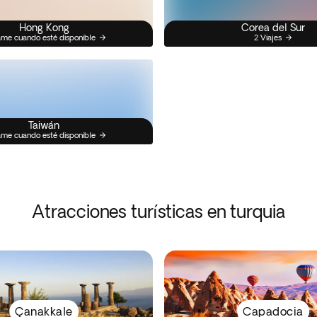
Hong Kong
Corea del Sur
me cuando esté disponible
2 Viajes
Taiwán
me cuando esté disponible
Atracciones turísticas en turquia
Çanakkale
Capadocia