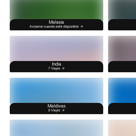
Malasia
Avísame cuando esté disponible
India
7 Viajes
Maldivas
8 Viajes