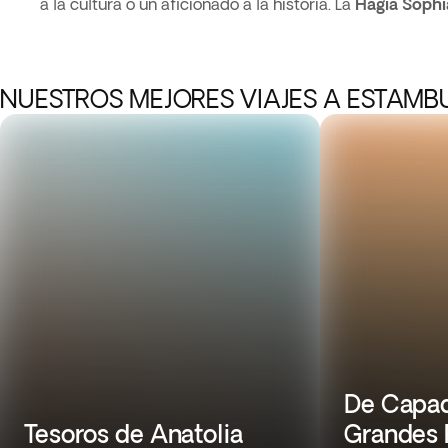
a la cultura o un aficionado a la historia. La
Hagia
Sophi
NUESTROS MEJORES VIAJES A ESTAMB
De Capad
Tesoros de Anatolia
Grandes 