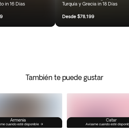
to in 16 Días
Turquía y Grecia in 18 Días
99
Desde
$78,199
También te puede gustar
Armenia
Catar
me cuando esté disponible
Avísame cuando esté disponi